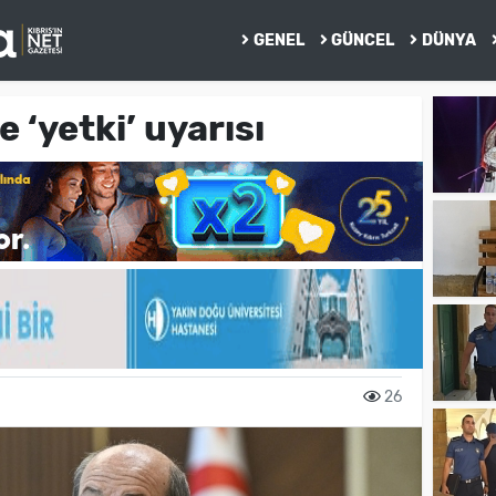
GENEL
GÜNCEL
DÜNYA
 ‘yetki’ uyarısı
26