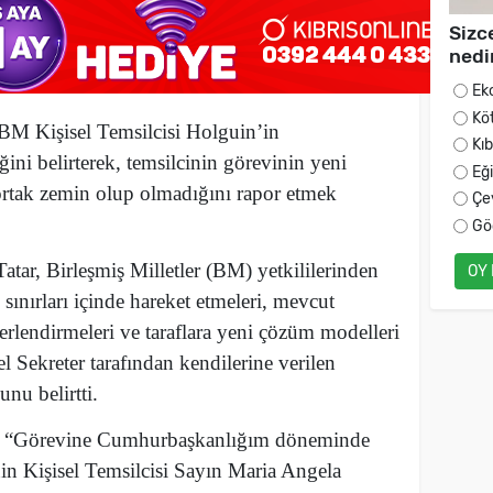
Sizc
nedi
Ek
Kö
BM Kişisel Temsilcisi Holguin’in
Kı
iğini belirterek, temsilcinin görevinin yeni
Eğ
ortak zemin olup olmadığını rapor etmek
Çe
Gö
tar, Birleşmiş Milletler (BM) yetkililerinden
OY
 sınırları içinde hareket etmeleri, mevcut
erlendirmeleri ve taraflara yeni çözüm modelleri
 Sekreter tarafından kendilerine verilen
unu belirtti.
da, “Görevine Cumhurbaşkanlığım döneminde
n Kişisel Temsilcisi Sayın Maria Angela