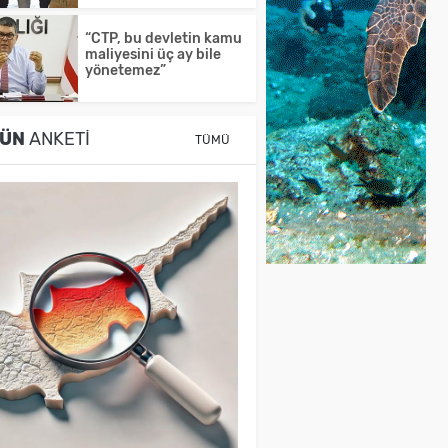
“CTP, bu devletin kamu
maliyesini üç ay bile
yönetemez”
ÜN
ANKETI
TÜMÜ