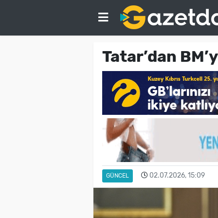
Tatar’dan BM’ye
02.07.2026, 15:09
GÜNCEL