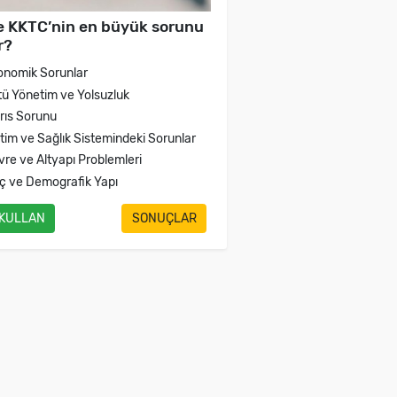
e KKTC’nin en büyük sorunu
r?
onomik Sorunlar
tü Yönetim ve Yolsuzluk
brıs Sorunu
itim ve Sağlık Sistemindeki Sorunlar
vre ve Altyapı Problemleri
ç ve Demografik Yapı
 KULLAN
SONUÇLAR