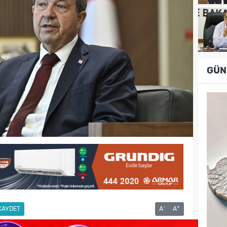
GÜN
-
+
KAYDET
A
A