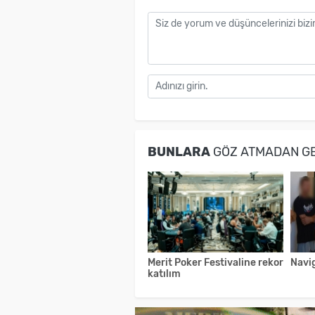
BUNLARA
GÖZ ATMADAN G
Merit Poker Festivaline rekor
Navi
katılım