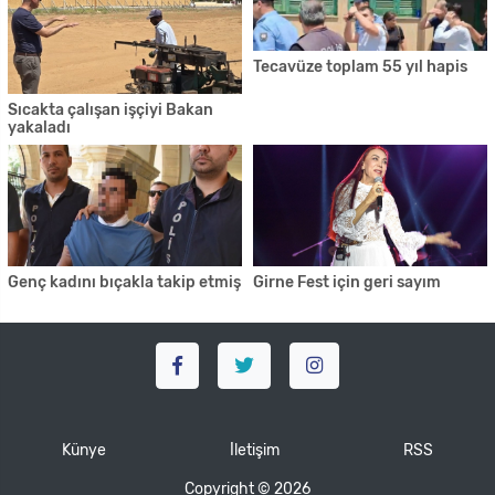
Tecavüze toplam 55 yıl hapis
Sıcakta çalışan işçiyi Bakan
yakaladı
Genç kadını bıçakla takip etmiş
Girne Fest için geri sayım
Künye
İletişim
RSS
Copyright © 2026