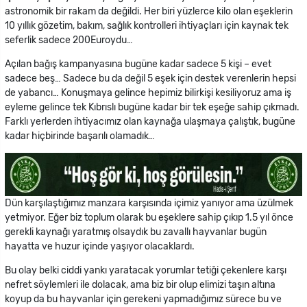
astronomik bir rakam da değildi. Her biri yüzlerce kilo olan eşeklerin
10 yıllık gözetim, bakım, sağlık kontrolleri ihtiyaçları için kaynak tek
seferlik sadece 200Euroydu…
Açılan bağış kampanyasına bugüne kadar sadece 5 kişi – evet
sadece beş… Sadece bu da değil 5 eşek için destek verenlerin hepsi
de yabancı… Konuşmaya gelince hepimiz bilirkişi kesiliyoruz ama iş
eyleme gelince tek Kıbrıslı bugüne kadar bir tek eşeğe sahip çıkmadı.
Farklı yerlerden ihtiyacımız olan kaynağa ulaşmaya çalıştık, bugüne
kadar hiçbirinde başarılı olamadık…
Dün karşılaştığımız manzara karşısında içimiz yanıyor ama üzülmek
yetmiyor. Eğer biz toplum olarak bu eşeklere sahip çıkıp 1.5 yıl önce
gerekli kaynağı yaratmış olsaydık bu zavallı hayvanlar bugün
hayatta ve huzur içinde yaşıyor olacaklardı.
Bu olay belki ciddi yankı yaratacak yorumlar tetiği çekenlere karşı
nefret söylemleri ile dolacak, ama biz bir olup elimizi taşın altına
koyup da bu hayvanlar için gerekeni yapmadığımız sürece bu ve