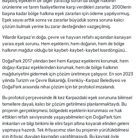
Başıboş eşeklerin bir diğer yarattığı sorun da bölge haklının
ürünlerine ve tarım faaliyetlerine karşı verdikleri zararlar. 2000lerin
başına kadar bölge halkına eşek zararları için ödeme yapılıyormuş.
Eşek sayısı arttık sonra ve zararlar büyüdük sonra soruna kalıcı
çözüm bulmak yerine bu zarar desteğinden vazgeçilmiş.
Yıllardır Karpaz’ın doğa, çevre ve hayvan refahı açısından kanayan
yarası eşek sorunu. Hem eşeklerin, hem doğanın, hem de bölge
halkının mağdur olduğu bir kaybet-kaybet-kaybet kısırdöngüsü…
DoğaPark 2017 yılından beri hem Karpaz eşeklerini korumak, hem
doğayı Karpaz eşeklerinden korumak, hem de bölge halkının
mağduriyetini gidermek için çözüm üretmeye çalışıyor. En son 2023
yılında Turizm ve Çevre Bakanlığı, Erenköy-Karpaz Belediyesi ve
DoğaPark arasında nihai çözüm için bir protokol imzalandı.
Bu protokol çerçevesinde ilk kez Karpazdaki eşek sorununa bilimsel
temellere dayalı, kalıcı bir çözüm getirilmesi planlanmaktaydı. Bu
projenin gerçekleşmesi, bölgedeki eşeklerin korunması ve hak
ettikleri refah seviyesinde yaşayabilmeleri için DoğaPark tüm
imkanları ve bilgi birikimi ile elini taşın altına koyarak elinden geleni
yapmaya hazırdı. Tek ihtiyacımız olan bu projenin yürütülebilmesi
için ihtiyaç duyulan kaynağın yaratılmasıydı. Bu kaynak öyle