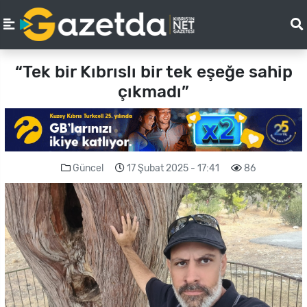
“Tek bir Kıbrıslı bir tek eşeğe sahip
çıkmadı”
Güncel
17 Şubat 2025 - 17:41
86