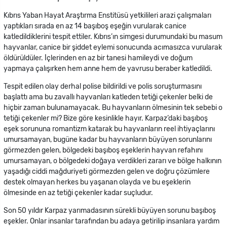
Kıbrıs Yaban Hayat Araştırma Enstitüsü yetkilileri arazi çalışmaları
yaptıkları sırada en az 14 başıboş eşeğin vurularak canice
katledildiklerini tespit ettiler. Kıbrıs’ın simgesi durumundaki bu masum
hayvanlar, canice bir şiddet eylemi sonucunda acımasızca vurularak
öldürüldüler. İçlerinden en az bir tanesi hamileydi ve doğum
yapmaya çalışırken hem anne hem de yavrusu beraber katledildi.
Tespit edilen olay derhal polise bildirildi ve polis soruşturmasını
başlattı ama bu zavallı hayvanları katleden tetiği çekenler belki de
hiçbir zaman bulunamayacak. Bu hayvanların ölmesinin tek sebebi o
tetiği çekenler mi? Bize göre kesinlikle hayır. Karpaz’daki başıboş
eşek sorununa romantizm katarak bu hayvanların reel ihtiyaçlarını
umursamayan, bugüne kadar bu hayvanların büyüyen sorunlarını
görmezden gelen, bölgedeki başıboş eşeklerin hayvan refahını
umursamayan, o bölgedeki doğaya verdikleri zararı ve bölge halkının
yaşadığı ciddi mağduriyeti görmezden gelen ve doğru çözümlere
destek olmayan herkes bu yaşanan olayda ve bu eşeklerin
ölmesinde en az tetiği çekenler kadar suçludur.
Son 50 yıldır Karpaz yarımadasının sürekli büyüyen sorunu başıboş
eşekler. Onlar insanlar tarafından bu adaya getirilip insanlara yardım