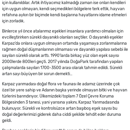
için kullanıldılar. Artık ihtiyacımız kalmadığı zaman ise onları kendileri
için uygun olmayan, kendi seçmedikleri bölgelere terk ettik, hayvan
refahına aykırı bir biçimde kendi başlarına hayatlarını idame etmeleri
için zorladık.
Binlerce yıl önce atalarımız eşekleri insanlara yardımcı olmaları için
evcilleştirirken sürekli dayanıklı olanları seçtiler. O dayanıklı eşekler
Karpaz’da onlara uygun olmayan ortamda yaşamaya zorlanmalarına
rağmen doğal düşmanlarının olmaması ve dayanıklı yapılası sebebi ile
sayıları sürekli olarak arttı. 1990’larda birkaç yüz olan eşek sayısı
2000lerde 800leri geçti. 2017 yılında DoğaPark tarafından yapılan
çalışmalarda sayıları 1700-3500 arası olarak tahmin edildi. Sürekli
artan sayı büyüyen bir sorun demekti…
Karpaz yarımadası doğal flora ve faunası ile adamız üzerinde çok
özel bir yere sahip ve Adanın başka yerinde olmayan bitki ve hayvan
türlerini barındırıyor. Ülkemizdeki toplam 7 Özel Çevre Koruma
Bölgesinden 3 tanesi, yani yarısına yakını, Karpaz Yarımadasında
bulunuyor. Sürekli ve kontrolsüzce artan başıboş eşek sayısı bu
doğal değerlerimizi giderek daha ciddi şekilde tehdit eder duruma
geldi.