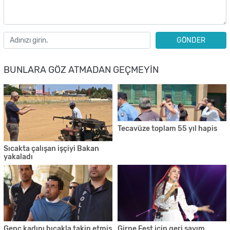
GÖNDER
BUNLARA GÖZ ATMADAN GEÇMEYIN
Tecavüze toplam 55 yıl hapis
Sıcakta çalışan işçiyi Bakan
yakaladı
Genç kadını bıçakla takip etmiş
Girne Fest için geri sayım