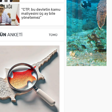
“CTP, bu devletin kamu
maliyesini üç ay bile
yönetemez”
ÜN
ANKETI
TÜMÜ