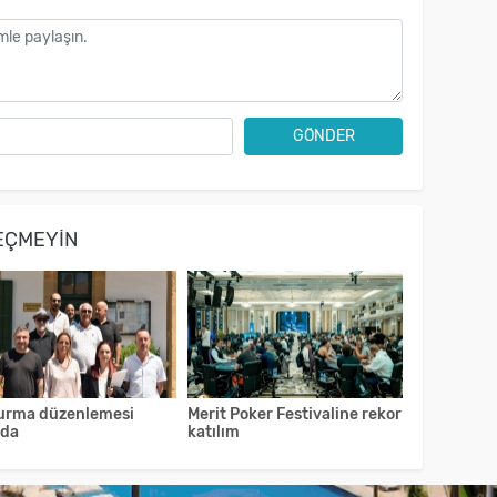
GÖNDER
EÇMEYIN
urma düzenlemesi
Merit Poker Festivaline rekor
ıda
katılım