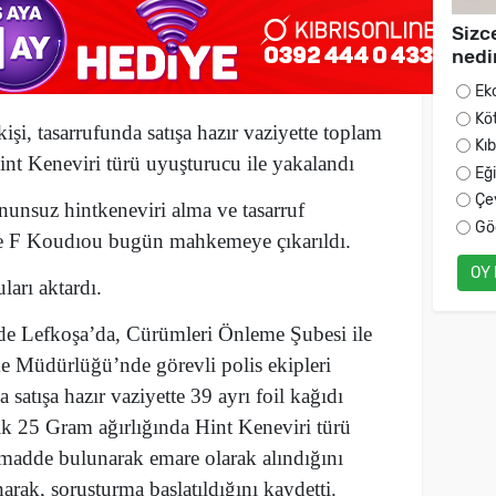
Sizc
nedi
Ek
Kö
işi, tasarrufunda satışa hazır vaziyette toplam
Kı
int Keneviri türü uyuşturucu ile yakalandı
Eğ
Çe
unsuz hintkeneviri alma ve tasarruf
Gö
ee F Koudıou bugün mahkemeye çıkarıldı.
OY
arı aktardı.
nde Lefkoşa’da, Cürümleri Önleme Şubesi ile
e Müdürlüğü’nde görevli polis ekipleri
 satışa hazır vaziyette 39 ayrı foil kağıdı
şık 25 Gram ağırlığında Hint Keneviri türü
madde bulunarak emare olarak alındığını
narak, soruşturma başlatıldığını kaydetti.