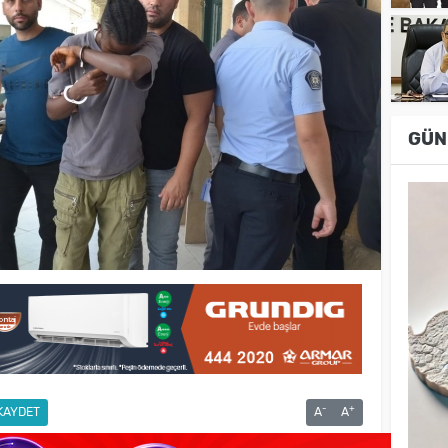
GÜN
-
+
KAYDET
A
A