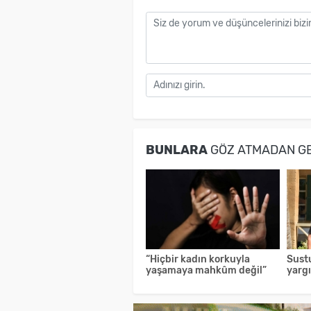
BUNLARA
GÖZ ATMADAN G
“Hiçbir kadın korkuyla
Sust
yaşamaya mahkûm değil”
yarg