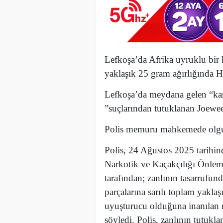
Lefkoşa’da Afrika uyruklu bir k
yaklaşık 25 gram ağırlığında H
Lefkoşa’da meydana gelen “kan
”suçlarından tutuklanan Joew
Polis memuru mahkemede olgul
Polis, 24 Ağustos 2025 tarihi
Narkotik ve Kaçakçılığı Önlem
tarafından; zanlının tasarrufunda
parçalarına sarılı toplam yakla
uyuşturucu olduğuna inanılan 
söyledi. Polis, zanlının tutukla