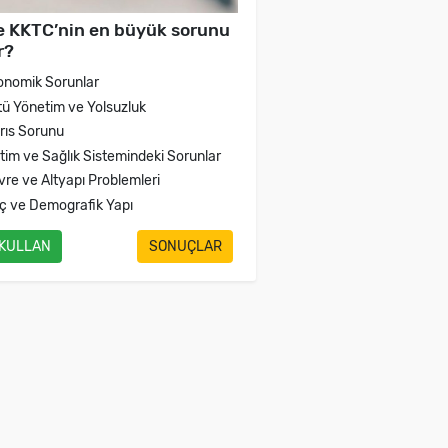
e KKTC’nin en büyük sorunu
r?
onomik Sorunlar
tü Yönetim ve Yolsuzluk
brıs Sorunu
itim ve Sağlık Sistemindeki Sorunlar
vre ve Altyapı Problemleri
ç ve Demografik Yapı
 KULLAN
SONUÇLAR