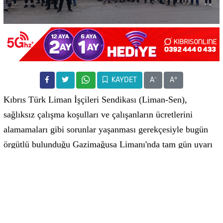
-
+
KAYDET
A
A
Kıbrıs Türk Liman İşçileri Sendikası (Liman-Sen),
sağlıksız çalışma koşulları ve çalışanların ücretlerini
alamamaları gibi sorunlar yaşanması gerekçesiyle bugün
örgütlü bulunduğu Gazimağusa Limanı'nda tam gün uyarı
grevi gerçekleştirdi.
Hür-İş Federasyonu Genel Sekreteri Ali Yeltekin yaptığı
açıklamada, karşılaştıkları sorunlar nedeniyle sendika
olarak bugün tam gün uyarı grevinde olduklarını belirtti.