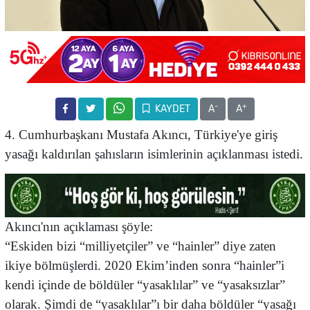
-
+
KAYDET
A
A
4. Cumhurbaşkanı Mustafa Akıncı, Türkiye'ye giriş
yasağı kaldırılan şahısların isimlerinin açıklanması istedi.
Akıncı'nın açıklaması şöyle:
“Eskiden bizi “milliyetçiler” ve “hainler” diye zaten
ikiye bölmüşlerdi. 2020 Ekim’inden sonra “hainler”i
kendi içinde de böldüler “yasaklılar” ve “yasaksızlar”
olarak. Şimdi de “yasaklılar”ı bir daha böldüler “yasağı