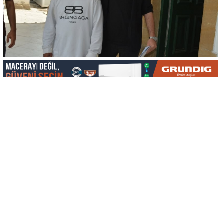
-
+
KAYDET
A
A
Ülkede izinsiz ikamet etmek suçundan tutuklanan MD
Asraful Islam bugün mahkemeye çıkarıldı.
Polis, 11 Mayıs 2026 tarihinde saat 13.05 sıralarında
giriş-çıkış dökümü almak amacıyla Lefkoşa Polis
Müdürlüğü Muhaceret Şube Amirliği’ne gelen zanlının
yapılan muhaceret kontrolünde, 31 Mayıs 2024
tarihinden itibaren 710 gündür KKTC’de izinsiz ikamet