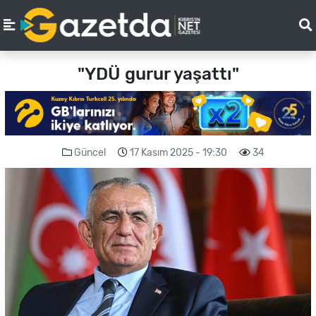
"YDÜ gurur yaşattı"
Güncel
17 Kasım 2025 - 19:30
34