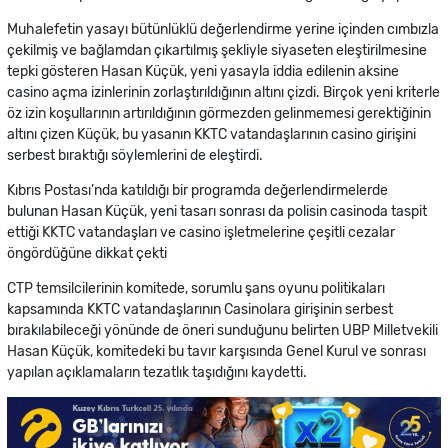
Muhalefetin yasayı bütünlüklü değerlendirme yerine içinden cımbızla
çekilmiş ve bağlamdan çıkartılmış şekliyle siyaseten eleştirilmesine
tepki gösteren Hasan Küçük, yeni yasayla iddia edilenin aksine
casino açma izinlerinin zorlaştırıldığının altını çizdi. Birçok yeni kriterle
öz izin koşullarının artırıldığının görmezden gelinmemesi gerektiğinin
altını çizen Küçük, bu yasanın KKTC vatandaşlarının casino girişini
serbest bıraktığı söylemlerini de eleştirdi.
Kıbrıs Postası’nda katıldığı bir programda değerlendirmelerde
bulunan Hasan Küçük, yeni tasarı sonrası da polisin casinoda taspit
ettiği KKTC vatandaşları ve casino işletmelerine çeşitli cezalar
öngördüğüne dikkat çekti
CTP temsilcilerinin komitede, sorumlu şans oyunu politikaları
kapsamında KKTC vatandaşlarının Casinolara girişinin serbest
bırakılabileceği yönünde de öneri sunduğunu belirten UBP Milletvekili
Hasan Küçük, komitedeki bu tavır karşısında Genel Kurul ve sonrası
yapılan açıklamaların tezatlık taşıdığını kaydetti.