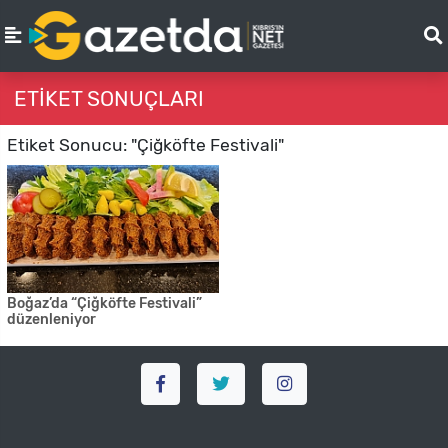
ETIKET SONUÇLARI
Etiket Sonucu: "Çiğköfte Festivali"
Boğaz’da “Çiğköfte Festivali”
düzenleniyor