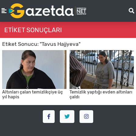
ETIKET SONUÇLARI
Etiket Sonucu: "Tavus Hajjyeva"
Altınları çalan temizlikçiye üç
Temizlik yaptığı evden altınları
yıl hapis
çaldı