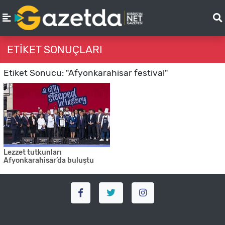
ETIKET SONUÇLARI
Etiket Sonucu: "Afyonkarahisar festival"
Lezzet tutkunları
Afyonkarahisar’da buluştu