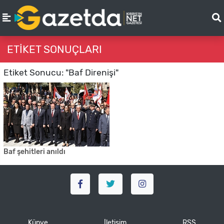
ETIKET SONUÇLARI
Etiket Sonucu: "Baf Direnişi"
Baf şehitleri anıldı
Künye
İletişim
RSS