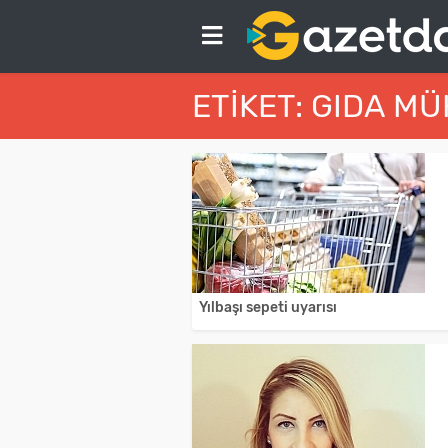
ETIKET: GIDA M
Yılbaşı sepeti uyarısı