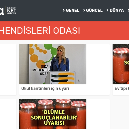
GENEL
GÜNCEL
DÜNYA
ÜHENDISLERI ODASI
Okul kantinleri için uyarı
Ev tipi