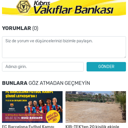
YORUMLAR
(0)
GÖNDER
BUNLARA
GÖZ ATMADAN GEÇMEYIN
FC Barcelona Futbol Kampı
KIB-TEK'ten 20 kişilik ekiple