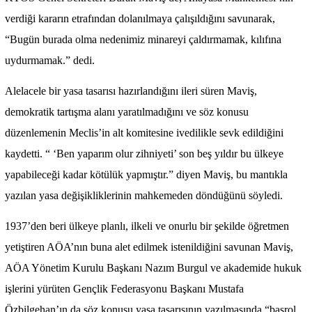
verdiği kararın etrafından dolanılmaya çalışıldığını savunarak,
“Bugün burada olma nedenimiz minareyi çaldırmamak, kılıfına
uydurmamak.” dedi.
Alelacele bir yasa tasarısı hazırlandığını ileri süren Maviş,
demokratik tartışma alanı yaratılmadığını ve söz konusu
düzenlemenin Meclis’in alt komitesine ivedilikle sevk edildiğini
kaydetti. “ ‘Ben yaparım olur zihniyeti’ son beş yıldır bu ülkeye
yapabileceği kadar kötülük yapmıştır.” diyen Maviş, bu mantıkla
yazılan yasa değişikliklerinin mahkemeden döndüğünü söyledi.
1937’den beri ülkeye planlı, ilkeli ve onurlu bir şekilde öğretmen
yetiştiren AÖA’nın buna alet edilmek istenildiğini savunan Maviş,
AÖA Yönetim Kurulu Başkanı Nazım Burgul ve akademide hukuk
işlerini yürüten Gençlik Federasyonu Başkanı Mustafa
Özbilgehan’ın da söz konusu yasa tasarısının yazılmasında “başrol