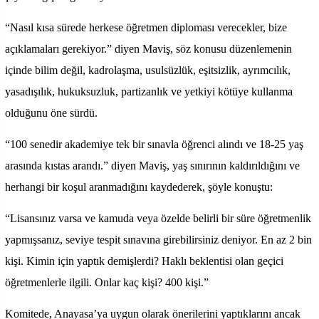
“Nasıl kısa sürede herkese öğretmen diploması verecekler, bize
açıklamaları gerekiyor.” diyen Maviş, söz konusu düzenlemenin
içinde bilim değil, kadrolaşma, usulsüzlük, eşitsizlik, ayrımcılık,
yasadışılık, hukuksuzluk, partizanlık ve yetkiyi kötüye kullanma
olduğunu öne sürdü.
“100 senedir akademiye tek bir sınavla öğrenci alındı ve 18-25 yaş
arasında kıstas arandı.” diyen Maviş, yaş sınırının kaldırıldığını ve
herhangi bir koşul aranmadığını kaydederek, şöyle konuştu:
“Lisansınız varsa ve kamuda veya özelde belirli bir süre öğretmenlik
yapmışsanız, seviye tespit sınavına girebilirsiniz deniyor. En az 2 bin
kişi. Kimin için yaptık demişlerdi? Haklı beklentisi olan geçici
öğretmenlerle ilgili. Onlar kaç kişi? 400 kişi.”
Komitede, Anayasa’ya uygun olarak önerilerini yaptıklarını ancak