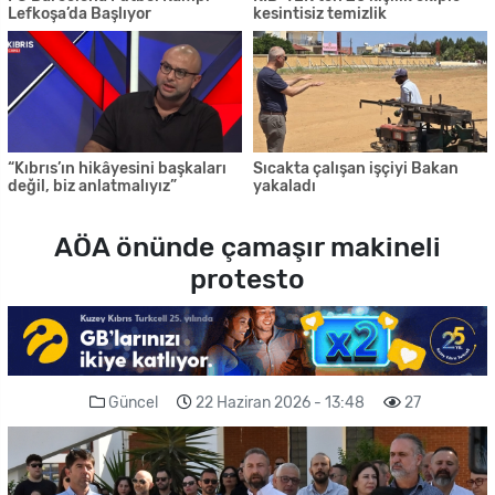
Lefkoşa’da Başlıyor
kesintisiz temizlik
“Kıbrıs’ın hikâyesini başkaları
Sıcakta çalışan işçiyi Bakan
değil, biz anlatmalıyız”
yakaladı
AÖA önünde çamaşır makineli
protesto
Güncel
22 Haziran 2026 - 13:48
27