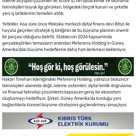
ödeme altyapısı çözümleri ile Score ID’nin dijital kimlik ve skorlama
teknolojileri büyük ilgi görürken, bölgedeki birçok kurum ve şirketle
yeni iş birliklerinin temelleri atıldı.
Yetkililer, kısa süre önce Meksika merkezli dijital finans devi Bitso ile
hayata geçirilen stratejik iş birliğinin de bu büyüme planının önemli
bir parçası olduğunu belirtti. Stablecoin 2026 kapsamında
gerçekleştirilen temasların ardından Metererra Holding’in Güney
Amerika’daki büyüme hedeflerine daha hızlı ilerlemesi bekleniyor.
Hakan Törehan liderliğindeki Metererra Holding, yalnızca blokzincir
teknolojileri alanında değil, ödeme sistemleri, dijital kimlik doğrulama
ve finansal teknoloji çözümlerini kapsayan geniş bir ekosistem
oluşturmayı hedefliyor. Şirket, Güney Amerika’da kurduğu yeni
bağlantılarla küresel büyüme stratejisini güçlendirmeyi amaçlıyor.