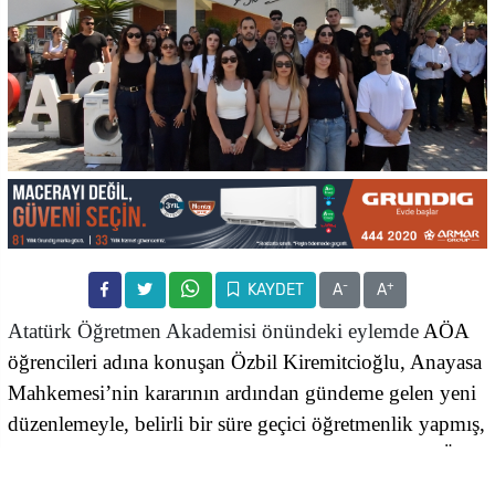
-
+
KAYDET
A
A
Atatürk Öğretmen Akademisi önündeki eylemde
AÖA
öğrencileri adına konuşan Özbil Kiremitcioğlu, Anayasa
Mahkemesi’nin kararının ardından gündeme gelen yeni
düzenlemeyle, belirli bir süre geçici öğretmenlik yapmış,
lisansını başka üniversitede tamamlamış kişilerin, AÖA
tarafından yapılacak yeterlilik sınavını geçmeleri halinde