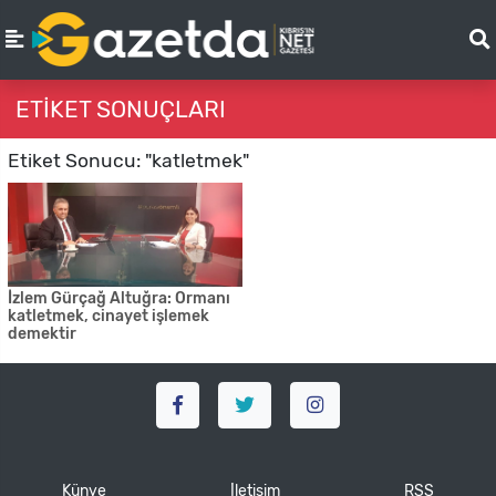
ETIKET SONUÇLARI
Etiket Sonucu: "katletmek"
İzlem Gürçağ Altuğra: Ormanı
katletmek, cinayet işlemek
demektir
Künye
İletişim
RSS