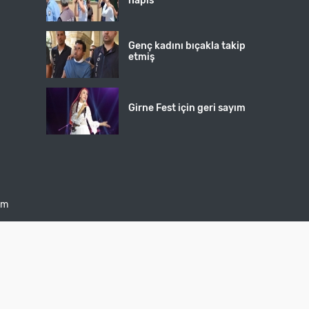
hapis
Genç kadını bıçakla takip
etmiş
Girne Fest için geri sayım
şim