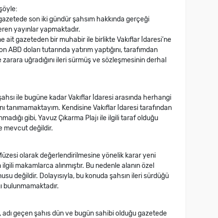
şöyle:
u gazetede son iki gündür şahsım hakkında gerçeği
eren yayınlar yapmaktadır.
ait gazeteden bir muhabir ile birlikte Vakıflar İdaresi’ne
on ABD doları tutarında yatırım yaptığını, tarafımdan
zarara uğradığını ileri sürmüş ve sözleşmesinin derhal
şahsı ile bugüne kadar Vakıflar İdaresi arasında herhangi
sını tanımamaktayım. Kendisine Vakıflar İdaresi tarafından
adığı gibi, Yavuz Çıkarma Plajı ile ilgili taraf olduğu
e mevcut değildir.
Müzesi olarak değerlendirilmesine yönelik karar yeni
ilgili makamlarca alınmıştır. Bu nedenle alanın özel
usu değildir. Dolayısıyla, bu konuda şahsın ileri sürdüğü
ağı bulunmamaktadır.
, adı geçen şahıs dün ve bugün sahibi olduğu gazetede