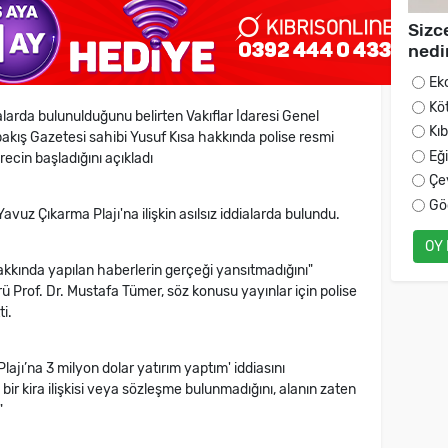
Sizc
nedi
Ek
Kö
ddialarda bulunulduğunu belirten Vakıflar İdaresi Genel
Kı
akış Gazetesi sahibi Yusuf Kısa hakkında polise resmi
Eğ
ecin başladığını açıkladı
Çe
Gö
avuz Çıkarma Plajı'na ilişkin asılsız iddialarda bulundu.
OY
hakkında yapılan haberlerin gerçeği yansıtmadığını"
ü Prof. Dr. Mustafa Tümer, söz konusu yayınlar için polise
i.
ajı’na 3 milyon dolar yatırım yaptım' iddiasını
bir kira ilişkisi veya sözleşme bulunmadığını, alanın zaten
"