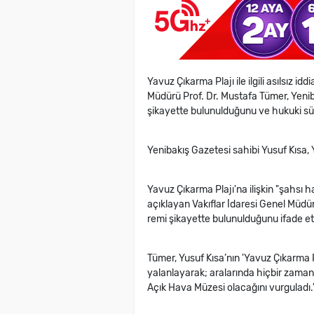
Yavuz Çıkarma Plajı ile ilgili asılsız i
Müdürü Prof. Dr. Mustafa Tümer, Yenib
şikayette bulunulduğunu ve hukuki sür
Yenibakış Gazetesi sahibi Yusuf Kısa, Y
Yavuz Çıkarma Plajı'na ilişkin "şahsı 
açıklayan Vakıflar İdaresi Genel Müdür
remi şikayette bulunulduğunu ifade ett
Tümer, Yusuf Kısa’nın 'Yavuz Çıkarma Pl
yalanlayarak; aralarında hiçbir zaman 
Açık Hava Müzesi olacağını vurguladı.