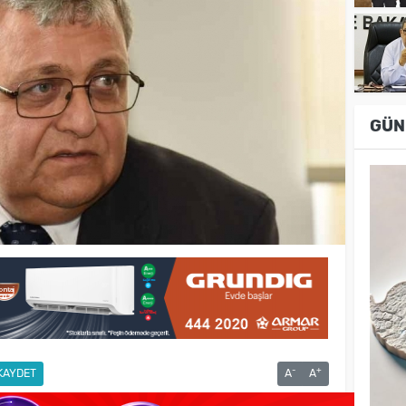
GÜN
-
+
KAYDET
A
A