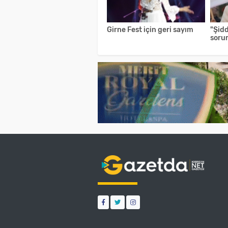
Girne Fest için geri sayım
"Şid
soru