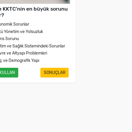
e KKTC’nin en büyük sorunu
r?
onomik Sorunlar
tü Yönetim ve Yolsuzluk
brıs Sorunu
itim ve Sağlık Sistemindeki Sorunlar
vre ve Altyapı Problemleri
ç ve Demografik Yapı
 KULLAN
SONUÇLAR