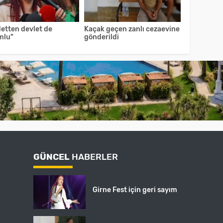
detten devlet de
Kaçak geçen zanlı cezaevine
mlu"
gönderildi
GÜNCEL
HABERLER
Girne Fest için geri sayım