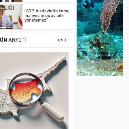
“CTP, bu devletin kamu
maliyesini üç ay bile
yönetemez”
ÜN
ANKETI
TÜMÜ