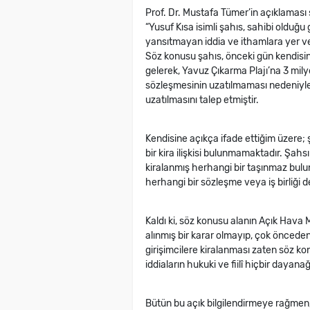
Prof. Dr. Mustafa Tümer’in açıklaması 
“Yusuf Kısa isimli şahıs, sahibi olduğ
yansıtmayan iddia ve ithamlara yer v
Söz konusu şahıs, önceki gün kendisine 
gelerek, Yavuz Çıkarma Plajı’na 3 mily
sözleşmesinin uzatılmaması nedeniyle 
uzatılmasını talep etmiştir.
Kendisine açıkça ifade ettiğim üzere; 
bir kira ilişkisi bulunmamaktadır. Şah
kiralanmış herhangi bir taşınmaz bulunm
herhangi bir sözleşme veya iş birliği d
Kaldı ki, söz konusu alanın Açık Hava 
alınmış bir karar olmayıp, çok önceden 
girişimcilere kiralanması zaten söz kon
iddiaların hukuki ve fiilî hiçbir dayan
Bütün bu açık bilgilendirmeye rağmen