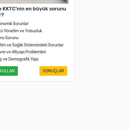
e KKTC’nin en büyük sorunu
r?
onomik Sorunlar
tü Yönetim ve Yolsuzluk
brıs Sorunu
itim ve Sağlık Sistemindeki Sorunlar
vre ve Altyapı Problemleri
ç ve Demografik Yapı
 KULLAN
SONUÇLAR