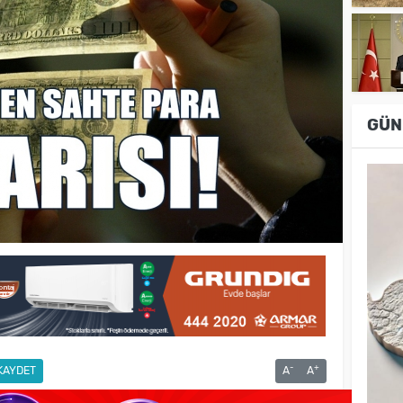
GÜN
-
+
KAYDET
A
A