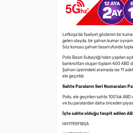
Lefkoşa’da faaliyet gösteren bir kum
gelen olayda, bir şahsın kumar oynama
Söz konusu şahsın tasarrufunda topl
Polis Basın Subaylığı’ndan yapılan aç
banknottan oluşan toplam 400 ABD dol
Şahsın üzerindeki aramada ise 11 ade
ele geçirildi.
Sahte Paraların Seri Numaraları Pay
Polis, ele geçirilen sahte 100’lük ABD
ve bu paralardan daha önceden piyasa
İşte sahte olduğu tespit edilen AB
HH17959185A