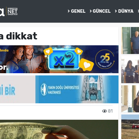
GENEL
GÜNCEL
DÜNYA
a dikkat
81