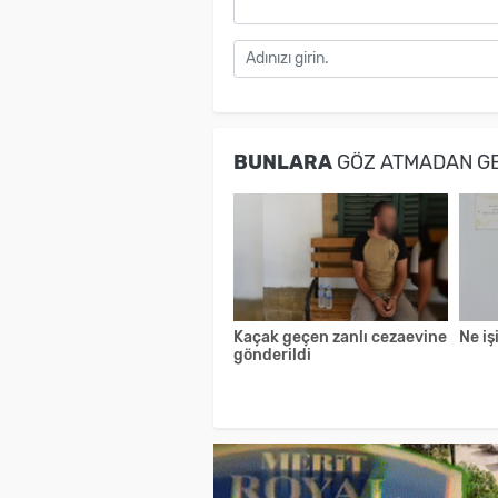
BUNLARA
GÖZ ATMADAN G
Kaçak geçen zanlı cezaevine
Ne iş
gönderildi