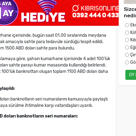
Sizc
nedi
Ek
Kö
arhane içerisinde, bugün saat 01.00 sıralarında meydana
Kı
k amacıyla sahte para tedavüle sürdüğü tespit edildi.
Eğ
am 1500 ABD doları sahte para bulundu.
Çe
ıklamaya göre, şahsın kumarhane içerisinde 4 adet 100’lük
Gö
arı sahte parayı kumar masasında kullandığı belirlendi.
t 100’lük banknottan oluşan toplam 1100 ABD doları daha
OY
laşıldı
 doları banknotların seri numaralarını kamuoyuyla paylaştı
ya sürülme ihtimaline karşı vatandaşları uyardı.
D doları banknotların seri numaraları: