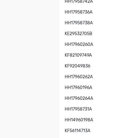
HH17958742A
HH17958736A
HH17958738A
KE29532705B
HH17960260A
KF82109749A
KF92049836
HH17960262A
HH17960196A
HH17960264A
HH17958731A
HH14960198A
KF56114713A