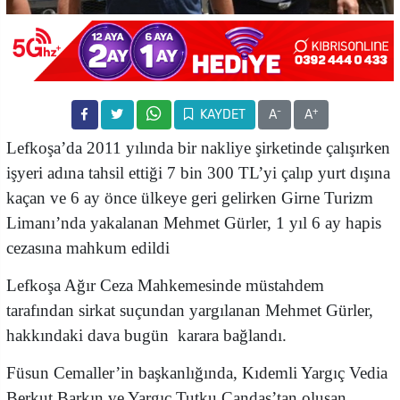
-
+
KAYDET
A
A
Lefkoşa’da 2011 yılında bir nakliye şirketinde çalışırken
işyeri adına tahsil ettiği 7 bin 300 TL’yi çalıp yurt dışına
kaçan ve 6 ay önce ülkeye geri gelirken Girne Turizm
Limanı’nda yakalanan Mehmet Gürler, 1 yıl 6 ay hapis
cezasına mahkum edildi
Lefkoşa Ağır Ceza Mahkemesinde müstahdem
tarafından sirkat suçundan yargılanan Mehmet Gürler,
hakkındaki dava bugün karara bağlandı.
Füsun Cemaller’in başkanlığında, Kıdemli Yargıç Vedia
Berkut Barkın ve Yargıç Tutku Candaş’tan oluşan