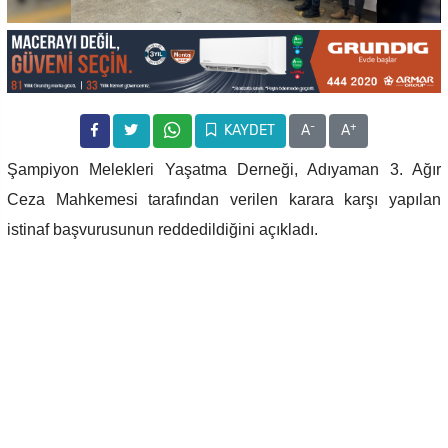
-
+
KAYDET
A
A
Şampiyon Melekleri Yaşatma Derneği, Adıyaman 3. Ağır
Ceza Mahkemesi tarafından verilen karara karşı yapılan
istinaf başvurusunun reddedildiğini açıkladı.
Dernek tarafından yapılan yazılı açıklamada, “6 Şubat 2023’te
yaşadığımız büyük felaketin ardından, sevdiklerimizi bir ahlaksızlık
zincirinin kurbanı olarak kaybetmenin derin acısıyla başlattığımız
adalet mücadelesi, bugün yeni bir aşamaya gelmiştir” denildi.
Adıyaman 3. Ağır Ceza Mahkemesi tarafından verilen karara karşı
yapılan istinaf başvurusunun reddedildiği bilgisinin verildiği