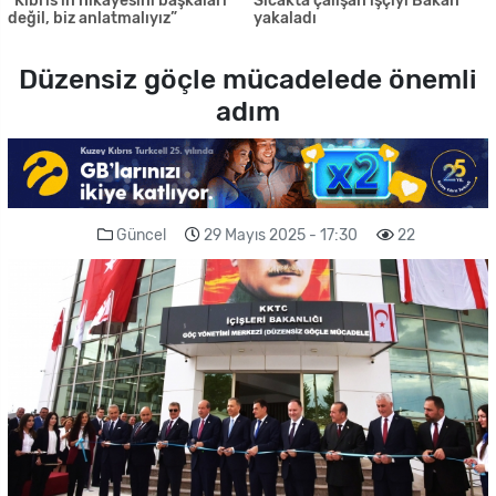
“Kıbrıs’ın hikâyesini başkaları
Sıcakta çalışan işçiyi Bakan
değil, biz anlatmalıyız”
yakaladı
Düzensiz göçle mücadelede önemli
adım
Güncel
29 Mayıs 2025 - 17:30
22