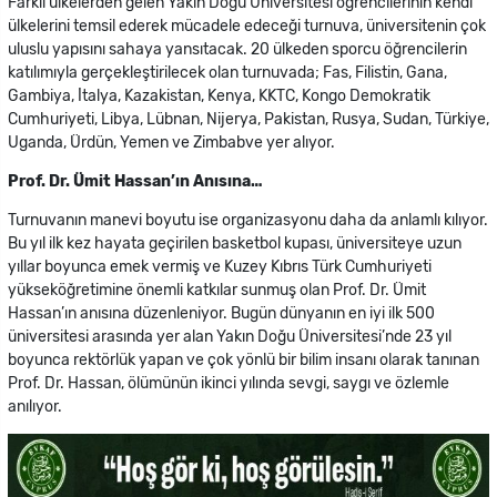
Farklı ülkelerden gelen Yakın Doğu Üniversitesi öğrencilerinin kendi
ülkelerini temsil ederek mücadele edeceği turnuva, üniversitenin çok
uluslu yapısını sahaya yansıtacak. 20 ülkeden sporcu öğrencilerin
katılımıyla gerçekleştirilecek olan turnuvada; Fas, Filistin, Gana,
Gambiya, İtalya, Kazakistan, Kenya, KKTC, Kongo Demokratik
Cumhuriyeti, Libya, Lübnan, Nijerya, Pakistan, Rusya, Sudan, Türkiye,
Uganda, Ürdün, Yemen ve Zimbabve yer alıyor.
Prof. Dr. Ümit Hassan’ın Anısına…
Turnuvanın manevi boyutu ise organizasyonu daha da anlamlı kılıyor.
Bu yıl ilk kez hayata geçirilen basketbol kupası, üniversiteye uzun
yıllar boyunca emek vermiş ve Kuzey Kıbrıs Türk Cumhuriyeti
yükseköğretimine önemli katkılar sunmuş olan Prof. Dr. Ümit
Hassan’ın anısına düzenleniyor. Bugün dünyanın en iyi ilk 500
üniversitesi arasında yer alan Yakın Doğu Üniversitesi’nde 23 yıl
boyunca rektörlük yapan ve çok yönlü bir bilim insanı olarak tanınan
Prof. Dr. Hassan, ölümünün ikinci yılında sevgi, saygı ve özlemle
anılıyor.