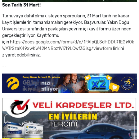
Son Tarih 31 Mart!
Turnuvaya dahil olmak isteyen sporcuların, 31 Mart tarihine kadar
kayıt işlemlerini tamamlamaları gerekiyor. Başvurular, Yakın Doğu
Üniversitesi tarafından paylaşılan çevrim içi kayıt formu üzerinden
gerçekleştiriliyor. Kayıt formu
için
https://docs.google.com/forms/d/e/1FAIpQLSdHDDtR1EGW0k
WATrSzaK49xwKW42MNBpz1Vl7t9LCwf3Gisg/viewform
linkini
ziyaret edebilirsiniz.
--