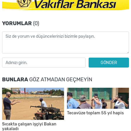
YORUMLAR
(0)
GÖNDER
BUNLARA
GÖZ ATMADAN GEÇMEYIN
Tecavüze toplam 55 yıl hapis
Sıcakta çalışan işçiyi Bakan
yakaladı