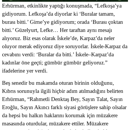
Erhürman, etkinlikte yaptığı konuşmada, “Lefkoşa’ya
gidiyorum. Lefkoşa’da diyorlar ki ‘Buralar tamam,
burası bitti.’ Girne’ye gidiyorum; orada ‘Burası çoktan
bitti.’ Güzelyurt, Lefke… Her taraftan aynı mesajı
alıyoruz. Biz esas olarak İskele’de, Karpaz’da neler
oluyor merak ediyoruz diye soruyorlar. İskele-Karpaz da
cevabını verdi: ‘Buralar da bitti.’ İskele–Karpaz’da
kadınlar öne geçti; gümbür gümbür geliyoruz.”
ifadelerine yer verdi.
Beş senedir bu makamda oturan birinin olduğunu,
Kıbrıs sorunuyla ilgili hiçbir adım atılmadığını belirten
Erhürman, “Rahmetli Denktaş Bey, Sayın Talat, Sayın
Eroğlu, Sayın Akıncı farklı siyasi görüşlere sahip olsalar
da hepsi bu halkın haklarını korumak için müzakere
masasında oturdular, müzakere ettiler. Müzakere