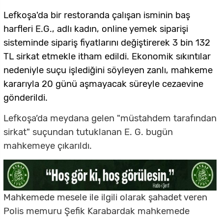
Lefkoşa'da bir restoranda çalışan isminin baş
harfleri E.G., adlı kadın, online yemek siparişi
sisteminde sipariş fiyatlarını değiştirerek 3 bin 132
TL sirkat etmekle itham edildi. Ekonomik sıkıntılar
nedeniyle suçu işlediğini söyleyen zanlı, mahkeme
kararıyla 20 günü aşmayacak süreyle cezaevine
gönderildi.
Lefkoşa’da meydana gelen "müstahdem tarafından
sirkat" suçundan tutuklanan E. G. bugün
mahkemeye çıkarıldı.
Mahkemede mesele ile ilgili olarak şahadet veren
Polis memuru Şefik Karabardak mahkemede