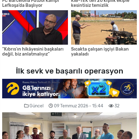
FC Barcelona Futbol Kampı
KIB-TEK'ten 20 kişilik ekiple
Lefkoşa’da Başlıyor
kesintisiz temizlik
“Kıbrıs’ın hikâyesini başkaları
Sıcakta çalışan işçiyi Bakan
değil, biz anlatmalıyız”
yakaladı
İlk sevk ve başarılı operasyon
Güncel
09 Temmuz 2026 - 15:44
32