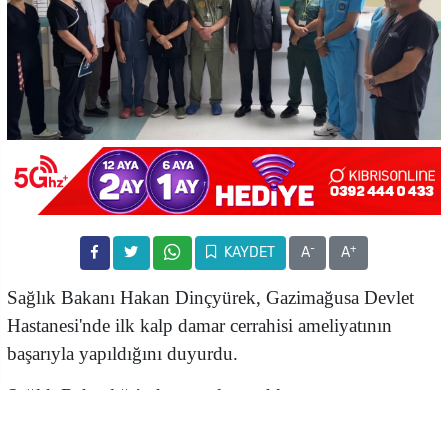
-
+
KAYDET
A
A
Sağlık Bakanı Hakan Dinçyürek, Gazimağusa Devlet
Hastanesi'nde ilk kalp damar cerrahisi ameliyatının
başarıyla yapıldığını duyurdu.
Sağlık Bakanlığı’ndan yapılan açıklamaya göre
Dinçyürek, Gazimmağusa Devlet Hastanesi'nde