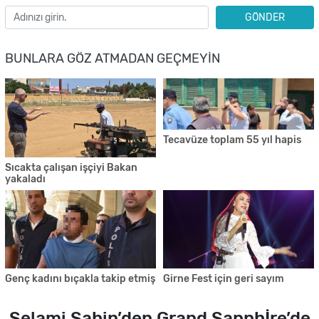
GÖNDER
BUNLARA GÖZ ATMADAN GEÇMEYIN
Tecavüze toplam 55 yıl hapis
Sıcakta çalışan işçiyi Bakan
yakaladı
Genç kadını bıçakla takip etmiş
Girne Fest için geri sayım
Selami Şahin’den Grand Sapphİre’de