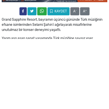
-
+
KAYDET
A
A
Grand Sapphire Resort, bayramın üçüncü gününde Türk müziğinin
efsane isimlerinden Selami Şahin’i ağırlayarak misafirlerine
unutulmaz bir konser deneyimi yaşattı.
Yarım asrı aşan sanat yaşamında Türk müziğine sayısız eser
kazandıran; besteci, söz yazarı, aranjör ve yorumcu kimliğiyle
milyonların gönlünde özel bir yere sahip olan Selami Şahin, Grand
Sapphire sahnesinde sevilen şarkılarını seslendirdi. Sanatçının güçlü
yorumu ve sahne performansı, gece boyunca dinleyicilerden büyük
alkış aldı.
Konserin en özel anlarından biri ise Selami Şahin’in hologram
teknolojisiyle Zeki Müren’i sahnesine taşıması oldu. Şahin, “Gitme
Sana Muhtacım” eserini Zeki Müren ile düet şeklinde seslendirirken
salondaki misafirler de şarkıya hep bir ağızdan eşlik etti. Duygu dolu
anların yaşandığı gecede Selami Şahin, “50 tane şarkımı okudu. Onun