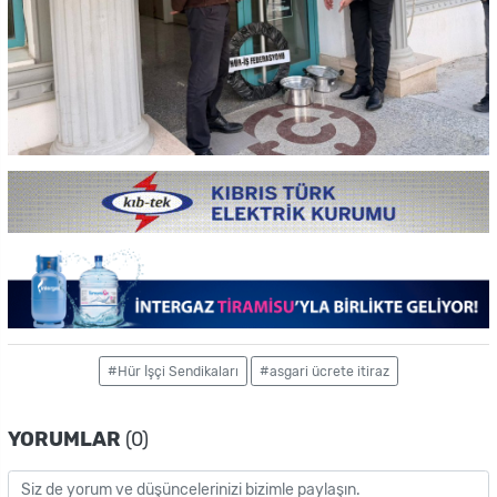
#Hür İşçi Sendikaları
#asgari ücrete itiraz
YORUMLAR
(0)