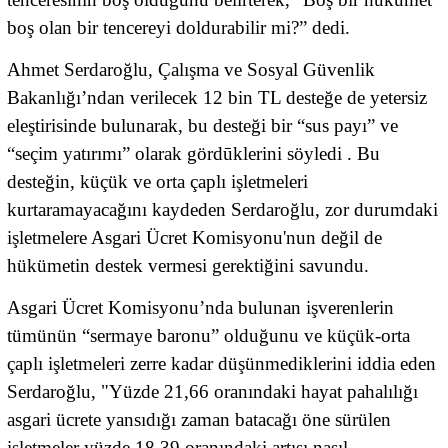
boş olan bir tencereyi doldurabilir mi?” dedi.
Ahmet Serdaroğlu, Çalışma ve Sosyal Güvenlik
Bakanlığı’ndan verilecek 12 bin TL desteğe de yetersiz
eleştirisinde bulunarak, bu desteği bir “sus payı” ve
“seçim yatırımı” olarak gördūklerini söyledi . Bu
desteğin, küçük ve orta çaplı işletmeleri
kurtaramayacağını kaydeden Serdaroğlu, zor durumdaki
işletmelere Asgari Ücret Komisyonu'nun değil de
hükümetin destek vermesi gerektiğini savundu.
Asgari Ücret Komisyonu’nda bulunan işverenlerin
tümünün “sermaye baronu” olduğunu ve küçük-orta
çaplı işletmeleri zerre kadar düşünmediklerini iddia eden
Serdaroğlu, "Yüzde 21,66 oranındaki hayat pahalılığı
asgari ücrete yansıdığı zaman batacağı öne sürülen
işletmeler yüzde 18,39 oranındaki artışı nasıl