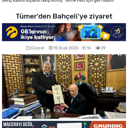
Genç kadını bıçakla takip etmiş
Girne Fest için geri sayım
Tümer'den Bahçeli'ye ziyaret
Güncel
15 Ocak 2026 - 15:16
29