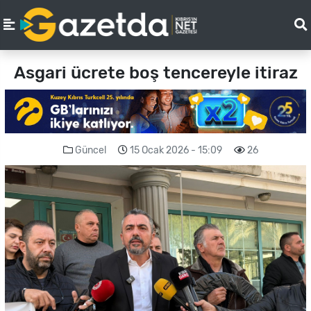
Asgari ücrete boş tencereyle itiraz
Güncel
15 Ocak 2026 - 15:09
26