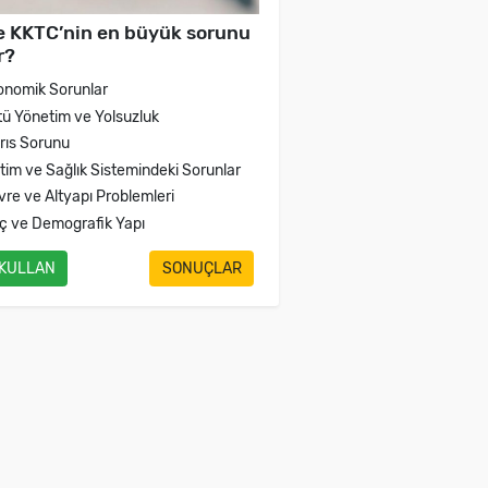
e KKTC’nin en büyük sorunu
r?
onomik Sorunlar
tü Yönetim ve Yolsuzluk
brıs Sorunu
itim ve Sağlık Sistemindeki Sorunlar
vre ve Altyapı Problemleri
ç ve Demografik Yapı
 KULLAN
SONUÇLAR