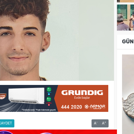
GÜN
-
+
KAYDET
A
A