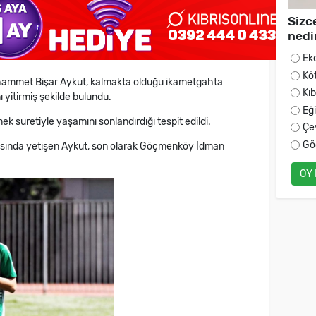
Sizc
nedi
Ek
Kö
uhammet Bişar Aykut, kalmakta olduğu ikametgahta
Kı
 yitirmiş şekilde bulundu.
Eğ
 suretiyle yaşamını sonlandırdığı tespit edildi.
Çe
Gö
ısında yetişen Aykut, son olarak Göçmenköy İdman
OY