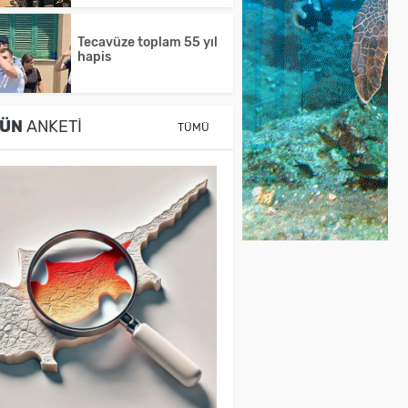
Tecavüze toplam 55 yıl
hapis
ÜN
ANKETI
TÜMÜ