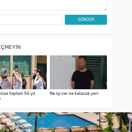
GÖNDER
EÇMEYIN
vüze toplam 55 yıl
Ne işi var ne kalacak yeri
s