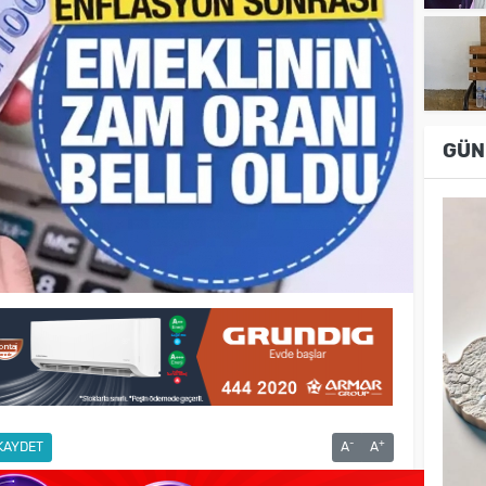
GÜN
-
+
KAYDET
A
A