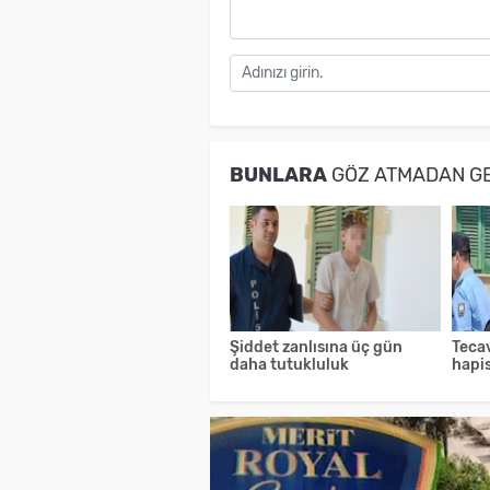
BUNLARA
GÖZ ATMADAN G
Şiddet zanlısına üç gün
Teca
daha tutukluluk
hapi