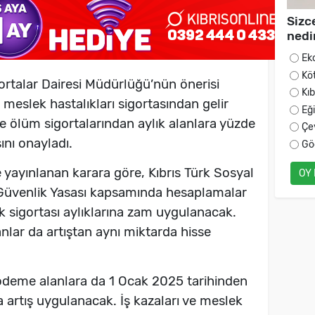
Sizc
nedi
Ek
Kö
ortalar Dairesi Müdürlüğü’nün önerisi
Kı
 meslek hastalıkları sigortasından gelir
Eğ
 ve ölüm sigortalarından aylık alanlara yüzde
Çe
ını onayladı.
Gö
yayınlanan karara göre, Kıbrıs Türk Sosyal
OY
 Güvenlik Yasası kapsamında hesaplamalar
ık sigortası aylıklarına zam uygulanacak.
nlar da artıştan aynı miktarda hisse
ödeme alanlara da 1 Ocak 2025 tarihinden
a artış uygulanacak. İş kazaları ve meslek