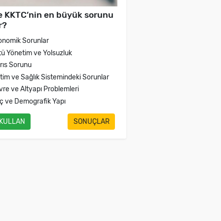
e KKTC’nin en büyük sorunu
r?
onomik Sorunlar
tü Yönetim ve Yolsuzluk
brıs Sorunu
itim ve Sağlık Sistemindeki Sorunlar
vre ve Altyapı Problemleri
ç ve Demografik Yapı
 KULLAN
SONUÇLAR