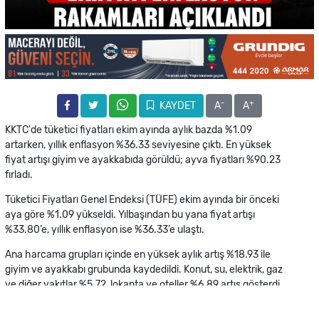
-
+
KAYDET
A
A
KKTC'de tüketici fiyatları ekim ayında aylık bazda %1.09
artarken, yıllık enflasyon %36.33 seviyesine çıktı. En yüksek
fiyat artışı giyim ve ayakkabıda görüldü; ayva fiyatları %90.23
fırladı.
Tüketici Fiyatları Genel Endeksi (TÜFE) ekim ayında bir önceki
aya göre %1.09 yükseldi. Yılbaşından bu yana fiyat artışı
%33.80’e, yıllık enflasyon ise %36.33’e ulaştı.
Ana harcama grupları içinde en yüksek aylık artış %18.93 ile
giyim ve ayakkabı grubunda kaydedildi. Konut, su, elektrik, gaz
ve diğer yakıtlar %5.72, lokanta ve oteller %6.89 artış gösterdi.
Gıda ve alkolsüz içeceklerdeki yükseliş ise %1.34 oldu.