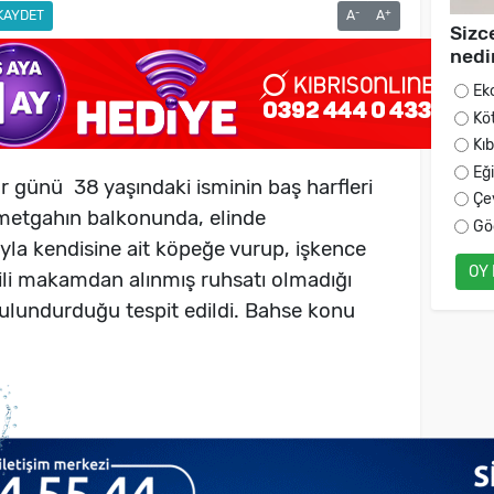
-
+
KAYDET
A
A
Sizc
nedi
Ek
Kö
Kı
Eğ
 günü 38 yaşındaki isminin baş harfleri
Çe
ametgahın balkonunda, elinde
Gö
yla kendisine ait köpeğe vurup, işkence
OY
kili makamdan alınmış ruhsatı olmadığı
ulundurduğu tespit edildi. Bahse konu