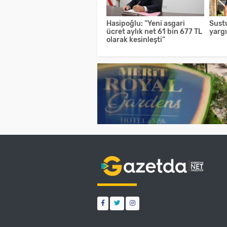
Hasipoğlu: “Yeni asgari
Sust
ücret aylık net 61 bin 677 TL
yarg
olarak kesinleşti”