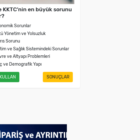
e KKTC’nin en büyük sorunu
r?
onomik Sorunlar
tü Yönetim ve Yolsuzluk
brıs Sorunu
itim ve Sağlık Sistemindeki Sorunlar
vre ve Altyapı Problemleri
ç ve Demografik Yapı
 KULLAN
SONUÇLAR