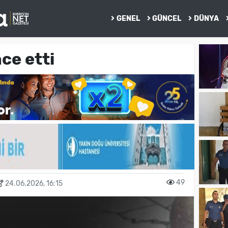
GENEL
GÜNCEL
DÜNYA
ce etti
49
24.06.2026, 16:15