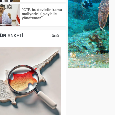
“CTP, bu devletin kamu
maliyesini üç ay bile
yönetemez”
ÜN
ANKETI
TÜMÜ