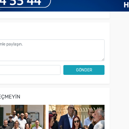
GÖNDER
EÇMEYIN