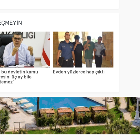
EÇMEYIN
, bu devletin kamu
Evden yüzlerce hap çıktı
esini üç ay bile
temez”