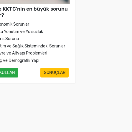
e KKTC’nin en büyük sorunu
r?
onomik Sorunlar
tü Yönetim ve Yolsuzluk
brıs Sorunu
itim ve Sağlık Sistemindeki Sorunlar
vre ve Altyapı Problemleri
ç ve Demografik Yapı
 KULLAN
SONUÇLAR