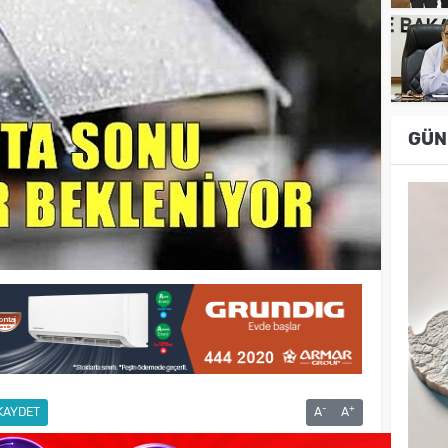
GÜN
-
+
KAYDET
A
A