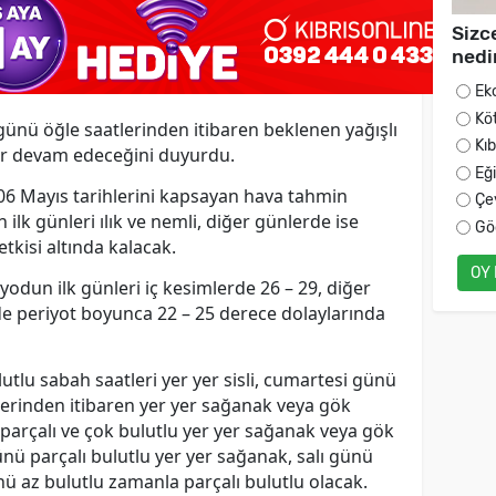
Sizc
nedi
Ek
Kö
günü öğle saatlerinden itibaren beklenen yağışlı
Kı
r devam edeceğini duyurdu.
Eğ
 06 Mayıs tarihlerini kapsayan hava tahmin
Çe
lk günleri ılık ve nemli, diğer günlerde ise
Gö
tkisi altında kalacak.
OY
yodun ilk günleri iç kesimlerde 26 – 29, diğer
rde periyot boyunca 22 – 25 derece dolaylarında
tlu sabah saatleri yer yer sisli, cumartesi günü
tlerinden itibaren yer yer sağanak veya gök
parçalı ve çok bulutlu yer yer sağanak veya gök
nü parçalı bulutlu yer yer sağanak, salı günü
ü az bulutlu zamanla parçalı bulutlu olacak.