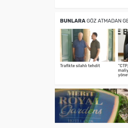
BUNLARA
GÖZ ATMADAN G
Trafikte silahlı tehdit
“CTP
maliy
yöne