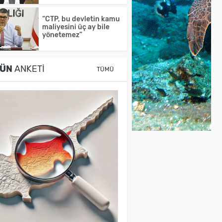
“CTP, bu devletin kamu
maliyesini üç ay bile
yönetemez”
ÜN
ANKETI
TÜMÜ