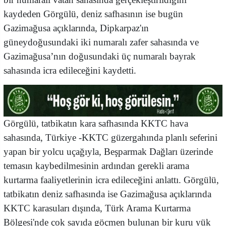
kaydeden Görgülü, deniz safhasının ise bugün
Gazimağusa açıklarında, Dipkarpaz'ın
güneydoğusundaki iki numaralı zafer sahasında ve
Gazimağusa’nın doğusundaki üç numaralı bayrak
sahasında icra edileceğini kaydetti.
Görgülü, tatbikatın kara safhasında KKTC hava
sahasında, Türkiye -KKTC güzergahında planlı seferini
yapan bir yolcu uçağıyla, Beşparmak Dağları üzerinde
temasın kaybedilmesinin ardından gerekli arama
kurtarma faaliyetlerinin icra edileceğini anlattı. Görgülü,
tatbikatın deniz safhasında ise Gazimağusa açıklarında
KKTC karasuları dışında, Türk Arama Kurtarma
Bölgesi'nde çok sayıda göçmen bulunan bir kuru yük