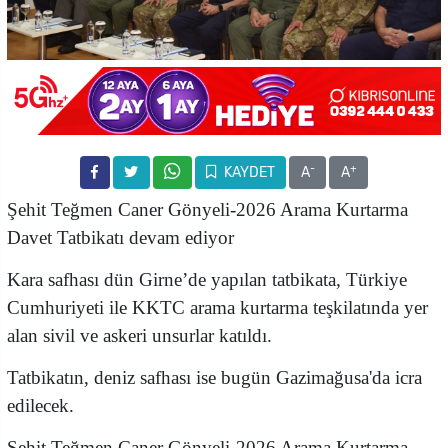
-
+
KAYDET
A
A
Şehit Teğmen Caner Gönyeli-2026 Arama Kurtarma
Davet Tatbikatı devam ediyor
Kara safhası dün Girne’de yapılan tatbikata, Türkiye
Cumhuriyeti ile KKTC arama kurtarma teşkilatında yer
alan sivil ve askeri unsurlar katıldı.
Tatbikatın, deniz safhası ise bugün Gazimağusa'da icra
edilecek.
Şehit Teğmen Caner Gönyeli-2026 Arama Kurtarma