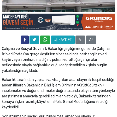
-
+
KAYDET
A
A
Çalışma ve Sosyal Güvenlik Bakanlığı geçtiğimiz günlerde Çalışma
İzinleri Portalı'na gerçekleştirilen siber saldırıda herhangi bir veri
kaybı veya sızıntısı olmadığını; polisin yürüttüğü çalışmalar
neticesinde olayla bağlantılı olduğu değerlendirilen kişinin bugün
yakalandığını açıkladı.
Bakanlık tarafından yapılan yazılı açıklamada, olayın ilk tespit edildiği
andan itibaren Bakanlığın Bilgi İşlem Birimi’nin yürüttüğü teknik
incelemeler ve değerlendirmeler doğrultusunda olayın tüm yönleriyle
araştırılması amacıyla gerekli adımların atıldığı, Bakanlık tarafından
konuya ilişkin resmî şikâyetlerin Polis Genel Müdürlüğüne iletildiği
kaydedildi.
Soruşturmanın sağlıklı yürütülebilmesi amacıyla olayın ilk