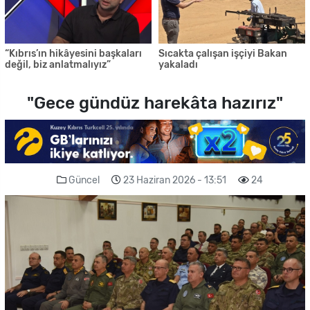
“Kıbrıs’ın hikâyesini başkaları
Sıcakta çalışan işçiyi Bakan
değil, biz anlatmalıyız”
yakaladı
"Gece gündüz harekâta hazırız"
Güncel
23 Haziran 2026 - 13:51
24