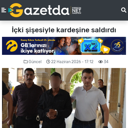
İçki şişesiyle kardeşine saldırdı
Güncel
22 Haziran 2026 - 17:12
34