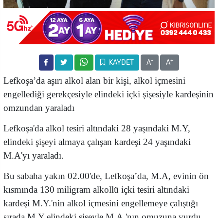
-
+
KAYDET
A
A
Lefkoşa’da aşırı alkol alan bir kişi, alkol içmesini
engellediği gerekçesiyle elindeki içki şişesiyle kardeşinin
omzundan yaraladı
Lefkoşa'da alkol tesiri altındaki 28 yaşındaki
M.Y,
elindeki şişeyi almaya çalışan kardeşi 24 yaşındaki
M.A'yı yaraladı.
Bu sabaha yakın 02.00'de, Lefkoşa’da, M.A, evinin ön
kısmında 130 miligram alkollü içki tesiri altındaki
kardeşi M.Y.'nin alkol içmesini engellemeye çalıştığı
sırada M.Y elindeki şişeyle M.A.'nın omuzuna vurdu.