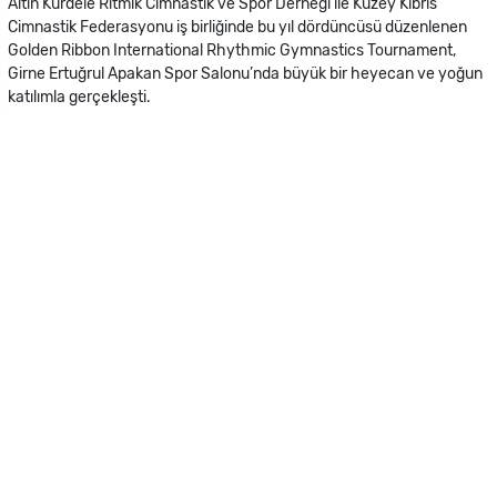
Altın Kurdele Ritmik Cimnastik ve Spor Derneği ile Kuzey Kıbrıs
Cimnastik Federasyonu iş birliğinde bu yıl dördüncüsü düzenlenen
Golden Ribbon International Rhythmic Gymnastics Tournament,
Girne Ertuğrul Apakan Spor Salonu’nda büyük bir heyecan ve yoğun
katılımla gerçekleşti.
Türkiye, Kuzey Kıbrıs Türk Cumhuriyeti, Rusya, İngiltere, Özbekistan
ve Moldova’dan gelen 200’ün üzerinde sporcunun katıldığı
organizasyon, ilk gününden itibaren renkli görüntülere sahne oldu.
Farklı yaş kategorilerinde mücadele eden genç sporcular,
sergiledikleri başarılı performanslarla izleyicilerden büyük alkış aldı.
Bu yıl ilk kez ritmik cimnastik ve dans yarışmalarının birlikte yer aldığı
organizasyon, üç gün boyunca devam etti. Sporun ve sanatın
buluştuğu turnuva, katılımcılara ve izleyicilere unutulmaz anlar
yaşatırken, uluslararası dostluk ve dayanışmanın da güzel bir
örneğini sergiledi.
Etkinliğe sosyal sorumluluk anlayışıyla destek veren Merit
International Sosyal İşler Koordinatörlüğü ve Meritta Club, çocukların
ve gençlerin gelişimine katkı sağlayan projelerin yanında olmaya
devam ediyor. Organizasyona sponsor olarak destek veren Merit
International Sosyal İşler Koordinatörlüğü, sporun çocukların fiziksel,