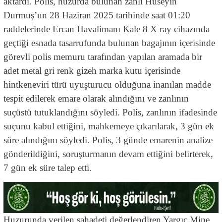
aktardı. Polis, huzurda bulunan zanlı Hüseyin
Durmuş’un 28 Haziran 2025 tarihinde saat 01:20
raddelerinde Ercan Havalimanı Kale 8 X ray cihazında
geçtiği esnada tasarrufunda bulunan bagajının içerisinde
görevli polis memuru tarafından yapılan aramada bir
adet metal gri renk gizeh marka kutu içerisinde
hintkeneviri türü uyuşturucu olduğuna inanılan madde
tespit edilerek emare olarak alındığını ve zanlının
suçüstü tutuklandığını söyledi. Polis, zanlının ifadesinde
suçunu kabul ettiğini, mahkemeye çıkarılarak, 3 gün ek
süre alındığını söyledi. Polis, 3 günde emarenin analize
gönderildiğini, soruşturmanın devam ettiğini belirterek,
7 gün ek süre talep etti.
Huzurunda verilen şahadeti değerlendiren Yargıç Mine