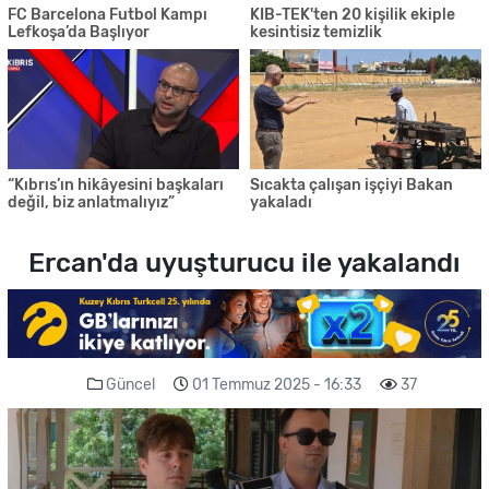
FC Barcelona Futbol Kampı
KIB-TEK'ten 20 kişilik ekiple
Lefkoşa’da Başlıyor
kesintisiz temizlik
“Kıbrıs’ın hikâyesini başkaları
Sıcakta çalışan işçiyi Bakan
değil, biz anlatmalıyız”
yakaladı
Ercan'da uyuşturucu ile yakalandı
Güncel
01 Temmuz 2025 - 16:33
37