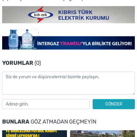
YORUMLAR
(0)
GÖNDER
BUNLARA
GÖZ ATMADAN GEÇMEYIN