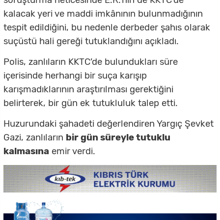
soruşturma neticesinde E.R.’nin de KKTC’de
kalacak yeri ve maddi imkânının bulunmadığının
tespit edildiğini, bu nedenle derbeder şahıs olarak
suçüstü hali gereği tutuklandığını açıkladı.
Polis, zanlıların KKTC’de bulundukları süre
içerisinde herhangi bir suça karışıp
karışmadıklarının araştırılması gerektiğini
belirterek, bir gün ek tutukluluk talep etti.
Huzurundaki şahadeti değerlendiren Yargıç Şevket
Gazi, zanlıların
bir gün süreyle tutuklu
kalmasına
emir verdi.