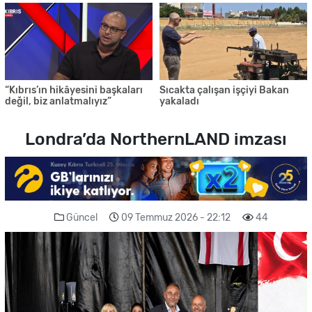
“Kıbrıs’ın hikâyesini başkaları
Sıcakta çalışan işçiyi Bakan
değil, biz anlatmalıyız”
yakaladı
Londra’da NorthernLAND imzası
Güncel
09 Temmuz 2026 - 22:12
44