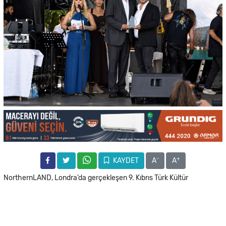
-
+
KAYDET
A
A
NorthernLAND, Londra’da gerçekleşen 9. Kıbrıs Türk Kültür
Festivali’nde hem kültürel mirasa sahip çıktı hem de dev projeleriyle
Kuzey Kıbrıs’taki yatırım ve tatil olanaklarını dünyaya tanıttı