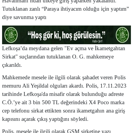
Havalimanı’ndan ülkeye giriş yaparken yakalandı.
Tutuklanan zanlı “Paraya ihtiyacım olduğu için yaptım”
diye savunma yaptı
Lefkoşa’da meydana gelen "Ev açma ve İkametgahtan
Sirkat" suçlarından tutuklanan O. G. mahkemeye
çıkarıldı.
Mahkemede mesele ile ilgili olarak şahadet veren Polis
memuru Ali Yeşildal olguları akardı. Polis, 17.11.2023
tarihinde Lefkoşa'da misafir olarak bulunduğu adreste
C.Ö.’ye ait 3 bin 500 TL değerindeki X4 Poco marka
cep telefonu sirkat ettikten sonra ikametgahın ana giriş
kapısını açarak çıkış yaptığını söyledi.
Polis, mesele ile ilgili olarak GSM şirketine yazı