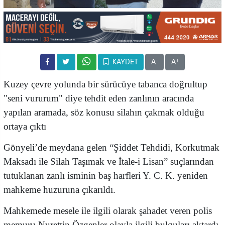
-
+
KAYDET
A
A
Kuzey çevre yolunda bir sürücüye tabanca doğrultup
"seni vururum" diye tehdit eden zanlının aracında
yapılan aramada, söz konusu silahın çakmak olduğu
ortaya çıktı
Gönyeli’de meydana gelen “Şiddet Tehdidi, Korkutmak
Maksadı ile Silah Taşımak ve İtale-i Lisan” suçlarından
tutuklanan zanlı isminin baş harfleri Y. C. K. yeniden
mahkeme huzuruna çıkarıldı.
Mahkemede mesele ile ilgili olarak şahadet veren polis
memuru Nurettin Özgenler olayla ilgili bulguları aktardı.