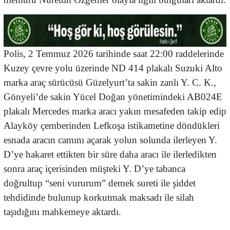
Polis, 2 Temmuz 2026 tarihinde saat 22:00 raddelerinde
Kuzey çevre yolu üzerinde ND 414 plakalı Suzuki Alto
marka araç sürücüsü Güzelyurt’ta sakin zanlı Y. C. K.,
Gönyeli’de sakin Yücel Doğan yönetimindeki AB024E
plakalı Mercedes marka aracı yakın mesafeden takip edip
Alayköy çemberinden Lefkoşa istikametine döndükleri
esnada aracın camını açarak yolun solunda ilerleyen Y.
D’ye hakaret ettikten bir süre daha aracı ile ilerledikten
sonra araç içerisinden müşteki Y. D’ye tabanca
doğrultup “seni vururum” demek sureti ile şiddet
tehdidinde bulunup korkutmak maksadı ile silah
taşıdığını mahkemeye aktardı.