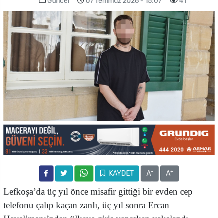
Güncel
07 Temmuz 2026 - 15:07
41
-
+
KAYDET
A
A
Lefkoşa’da üç yıl önce misafir gittiği bir evden cep
telefonu çalıp kaçan zanlı, üç yıl sonra Ercan