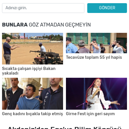
GÖNDER
BUNLARA
GÖZ ATMADAN GEÇMEYIN
Tecavüze toplam 55 yıl hapis
Sıcakta çalışan işçiyi Bakan
yakaladı
Genç kadını bıçakla takip etmiş
Girne Fest için geri sayım