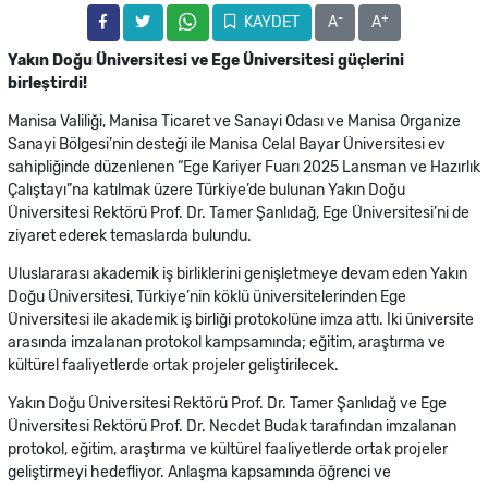
-
+
KAYDET
A
A
Yakın Doğu Üniversitesi ve Ege Üniversitesi güçlerini
birleştirdi!
Manisa Valiliği, Manisa Ticaret ve Sanayi Odası ve Manisa Organize
Sanayi Bölgesi’nin desteği ile Manisa Celal Bayar Üniversitesi ev
sahipliğinde düzenlenen “Ege Kariyer Fuarı 2025 Lansman ve Hazırlık
Çalıştayı”na katılmak üzere Türkiye’de bulunan Yakın Doğu
Üniversitesi Rektörü Prof. Dr. Tamer Şanlıdağ, Ege Üniversitesi’ni de
ziyaret ederek temaslarda bulundu.
Uluslararası akademik iş birliklerini genişletmeye devam eden Yakın
Doğu Üniversitesi, Türkiye’nin köklü üniversitelerinden Ege
Üniversitesi ile akademik iş birliği protokolüne imza attı. İki üniversite
arasında imzalanan protokol kampsamında; eğitim, araştırma ve
kültürel faaliyetlerde ortak projeler geliştirilecek.
Yakın Doğu Üniversitesi Rektörü Prof. Dr. Tamer Şanlıdağ ve Ege
Üniversitesi Rektörü Prof. Dr. Necdet Budak tarafından imzalanan
protokol, eğitim, araştırma ve kültürel faaliyetlerde ortak projeler
geliştirmeyi hedefliyor. Anlaşma kapsamında öğrenci ve