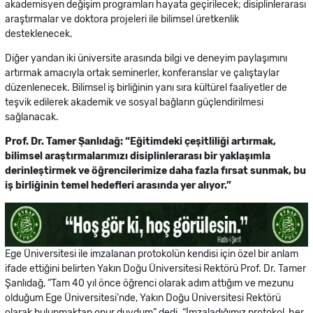
akademisyen değişim programları hayata geçirilecek; disiplinlerarası
araştırmalar ve doktora projeleri ile bilimsel üretkenlik
desteklenecek.
Diğer yandan iki üniversite arasında bilgi ve deneyim paylaşımını
artırmak amacıyla ortak seminerler, konferanslar ve çalıştaylar
düzenlenecek. Bilimsel iş birliğinin yanı sıra kültürel faaliyetler de
teşvik edilerek akademik ve sosyal bağların güçlendirilmesi
sağlanacak.
Prof. Dr. Tamer Şanlıdağ: “Eğitimdeki çeşitliliği artırmak,
bilimsel araştırmalarımızı disiplinlerarası bir yaklaşımla
derinleştirmek ve öğrencilerimize daha fazla fırsat sunmak, bu
iş birliğinin temel hedefleri arasında yer alıyor.”
Ege Üniversitesi ile imzalanan protokolün kendisi için özel bir anlam
ifade ettiğini belirten Yakın Doğu Üniversitesi Rektörü Prof. Dr. Tamer
Şanlıdağ, “Tam 40 yıl önce öğrenci olarak adım attığım ve mezunu
olduğum Ege Üniversitesi’nde, Yakın Doğu Üniversitesi Rektörü
olarak bulunmaktan onur duydum” dedi. “İmzaladığımız protokol, her