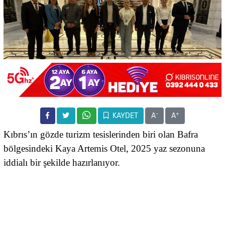
-
+
KAYDET
A
A
Kıbrıs’ın gözde turizm tesislerinden biri olan Bafra
bölgesindeki Kaya Artemis Otel, 2025 yaz sezonuna
iddialı bir şekilde hazırlanıyor.
Daha önce Kaya grubunda, Antalya Belek'te Kaya Palaz
Oteli'ne görev yapan turizm sektörünün başarılı
isimlerinden Fikret Tan’ın Kaya Artemis Otel’e genel