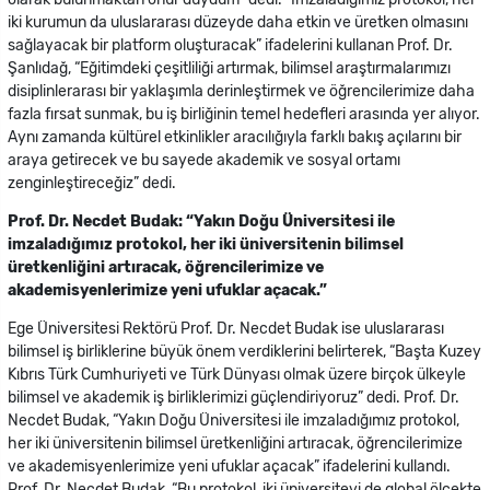
iki kurumun da uluslararası düzeyde daha etkin ve üretken olmasını
sağlayacak bir platform oluşturacak” ifadelerini kullanan Prof. Dr.
Şanlıdağ, “Eğitimdeki çeşitliliği artırmak, bilimsel araştırmalarımızı
disiplinlerarası bir yaklaşımla derinleştirmek ve öğrencilerimize daha
fazla fırsat sunmak, bu iş birliğinin temel hedefleri arasında yer alıyor.
Aynı zamanda kültürel etkinlikler aracılığıyla farklı bakış açılarını bir
araya getirecek ve bu sayede akademik ve sosyal ortamı
zenginleştireceğiz” dedi.
Prof. Dr. Necdet Budak: “Yakın Doğu Üniversitesi ile
imzaladığımız protokol, her iki üniversitenin bilimsel
üretkenliğini artıracak, öğrencilerimize ve
akademisyenlerimize yeni ufuklar açacak.”
Ege Üniversitesi Rektörü Prof. Dr. Necdet Budak ise uluslararası
bilimsel iş birliklerine büyük önem verdiklerini belirterek, “Başta Kuzey
Kıbrıs Türk Cumhuriyeti ve Türk Dünyası olmak üzere birçok ülkeyle
bilimsel ve akademik iş birliklerimizi güçlendiriyoruz” dedi. Prof. Dr.
Necdet Budak, “Yakın Doğu Üniversitesi ile imzaladığımız protokol,
her iki üniversitenin bilimsel üretkenliğini artıracak, öğrencilerimize
ve akademisyenlerimize yeni ufuklar açacak” ifadelerini kullandı.
Prof. Dr. Necdet Budak, “Bu protokol, iki üniversiteyi de global ölçekte