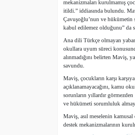
mekanizmaları kurulmamış çocu
itildi.” iddiasında bulundu. M
Çavuşoğlu’nun ve hükümetin 
kabul edilemez olduğunu” da 
Ana dili Türkçe olmayan yabanc
okullara uyum süreci konusunda 
alınmadığını belirten Maviş, y
savundu.
Maviş, çocukların karşı karşıya 
açıklanamayacağını, kamu okull
sorunların yıllardır görmezden 
ve hükümeti sorumluluk almaya
Maviş, asıl meselenin kamusal e
destek mekanizmalarının kuru