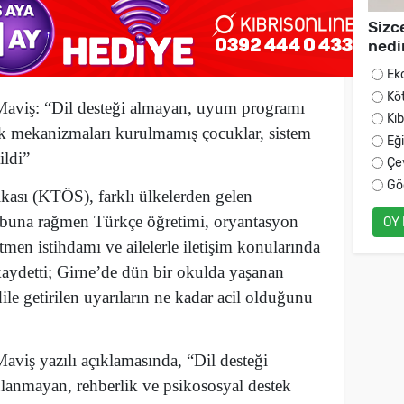
Sizc
nedi
Ek
Kö
Maviş
:
“Dil desteği almayan, uyum programı
Kı
k mekanizmaları kurulmamış çocuklar, sistem
Eğ
ildi”
Çe
Gö
kası (KTÖS), farklı ülkelerden gelen
ı, buna rağmen Türkçe öğretimi, oryantasyon
OY
retmen istihdamı ve ailelerle iletişim konularında
kaydetti; Girne’de dün bir okulda yaşanan
dile getirilen uyarıların ne kadar acil olduğunu
viş yazılı açıklamasında, “Dil desteği
anmayan, rehberlik ve psikososyal destek