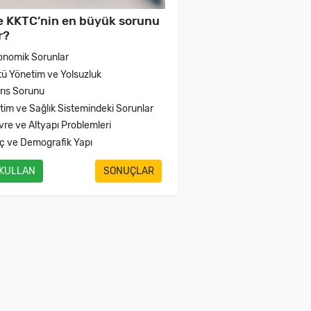
e KKTC’nin en büyük sorunu
r?
onomik Sorunlar
tü Yönetim ve Yolsuzluk
brıs Sorunu
itim ve Sağlık Sistemindeki Sorunlar
vre ve Altyapı Problemleri
ç ve Demografik Yapı
 KULLAN
SONUÇLAR