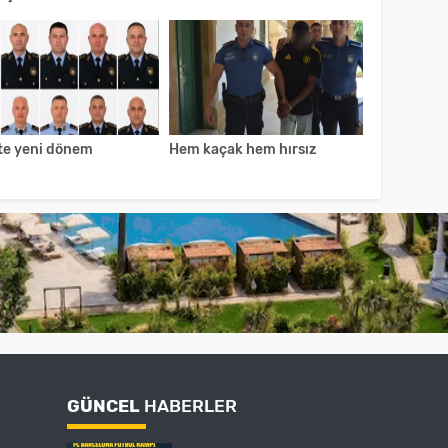
ste yeni dönem
Hem kaçak hem hırsız
GÜNCEL
HABERLER