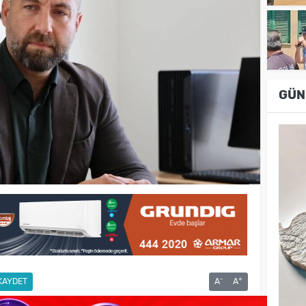
GÜN
-
+
KAYDET
A
A