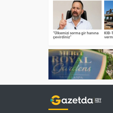
“Ülkemizi sorma gir hanına
KIB-T
çevirdiniz”
verm