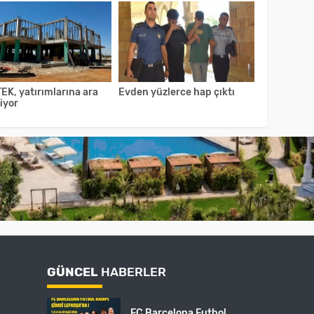
EK, yatırımlarına ara
Evden yüzlerce hap çıktı
iyor
GÜNCEL
HABERLER
FC Barcelona Futbol