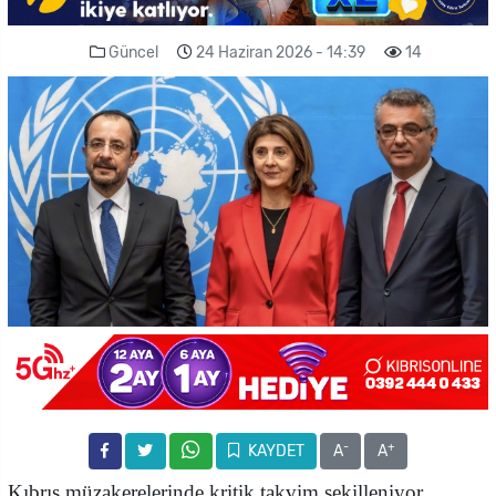
Güncel
24 Haziran 2026 - 14:39
14
-
+
KAYDET
A
A
Kıbrıs müzakerelerinde kritik takvim şekilleniyor.