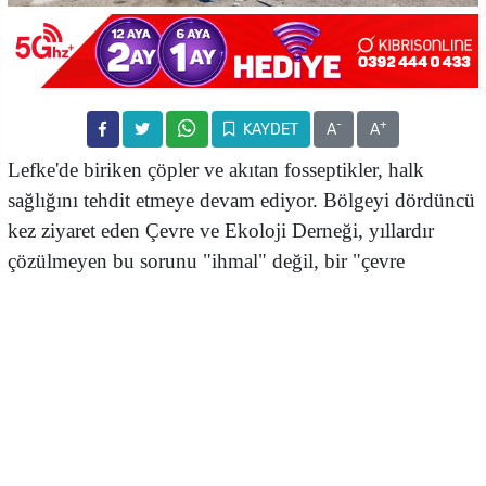
-
+
KAYDET
A
A
Lefke'de biriken çöpler ve akıtan fosseptikler, halk
sağlığını tehdit etmeye devam ediyor. Bölgeyi dördüncü
kez ziyaret eden Çevre ve Ekoloji Derneği, yıllardır
çözülmeyen bu sorunu "ihmal" değil, bir "çevre
skandalı" olarak nitelendirdi
Lefke Çevre ve Ekoloji Derneği, bölgede yıllardır
çözülmeyen fosseptik sorunu olduğunu savunarak,
yetkilileri göreve çağırdı.
Şikayet üzerine bölgeyi dördüncü kez ziyaret ettiğini
belirten Lefke Çevre ve Ekoloji Derneği, değişmeyen