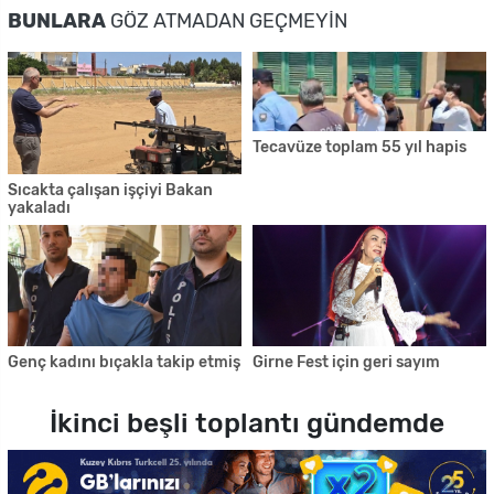
BUNLARA
GÖZ ATMADAN GEÇMEYIN
Tecavüze toplam 55 yıl hapis
Sıcakta çalışan işçiyi Bakan
yakaladı
Genç kadını bıçakla takip etmiş
Girne Fest için geri sayım
İkinci beşli toplantı gündemde