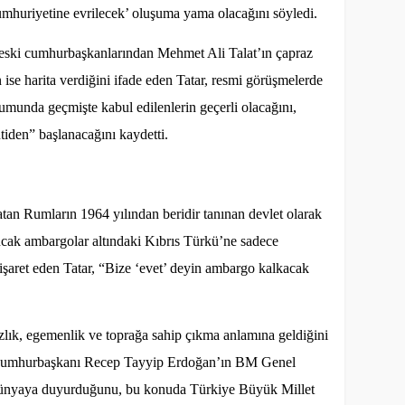
Cumhuriyetine evrilecek’ oluşuma yama olacağını söyledi.
e eski cumhurbaşkanlarından Mehmet Ali Talat’ın çapraz
 ise harita verdiğini ifade eden Tatar, resmi görüşmelerde
munda geçmişte kabul edilenlerin geçerli olacağını,
ntiden” başlanacağını kaydetti.
tan Rumların 1964 yılından beridir tanınan devlet olarak
ncak ambargolar altındaki Kıbrıs Türkü’ne sadece
işaret eden Tatar, “Bize ‘evet’ deyin ambargo kalkacak
ızlık, egemenlik ve toprağa sahip çıkma anlamına geldiğini
i Cumhurbaşkanı Recep Tayyip Erdoğan’ın BM Genel
i dünyaya duyurduğunu, bu konuda Türkiye Büyük Millet