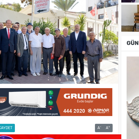
GÜN
-
+
KAYDET
A
A