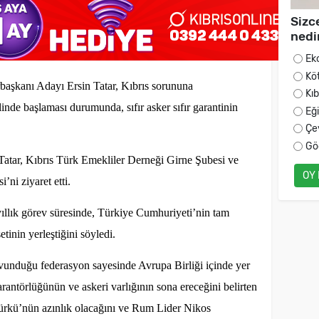
Sizc
nedi
Ek
Kö
şkanı Adayı Ersin Tatar, Kıbrıs sorununa
Kı
inde başlaması durumunda, sıfır asker sıfır garantinin
Eğ
Çe
Gö
 Tatar, Kıbrıs Türk Emekliler Derneği Girne Şubesi ve
OY
ni ziyaret etti.
yıllık görev süresinde, Türkiye Cumhuriyeti’nin tam
etinin yerleştiğini söyledi.
unduğu federasyon sayesinde Avrupa Birliği içinde yer
ntörlüğünün ve askeri varlığının sona ereceğini belirten
ürkü’nün azınlık olacağını ve Rum Lider Nikos