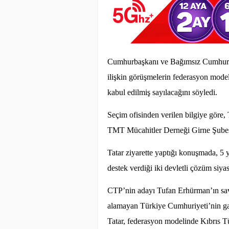
Cumhurbaşkanı ve Bağımsız Cumhurba
ilişkin görüşmelerin federasyon model
kabul edilmiş sayılacağını söyledi.
Seçim ofisinden verilen bilgiye göre,
TMT Mücahitler Derneği Girne Şubesi’
Tatar ziyarette yaptığı konuşmada, 5 
destek verdiği iki devletli çözüm siyas
CTP’nin adayı Tufan Erhürman’ın sav
alamayan Türkiye Cumhuriyeti’nin gara
Tatar, federasyon modelinde Kıbrıs T