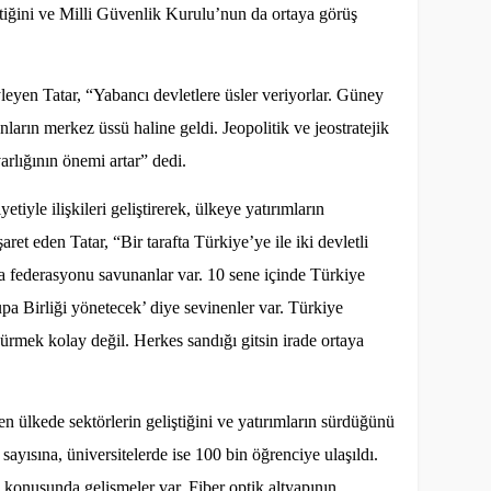
çtiğini ve Milli Güvenlik Kurulu’nun da ortaya görüş
leyen Tatar, “Yabancı devletlere üsler veriyorlar. Güney
arın merkez üssü haline geldi. Jeopolitik ve jeostratejik
arlığının önemi artar” dedi.
iyle ilişkileri geliştirerek, ülkeye yatırımların
ret eden Tatar, “Bir tarafta Türkiye’ye ile iki devletli
ta federasyonu savunanlar var. 10 sene içinde Türkiye
a Birliği yönetecek’ diye sevinenler var. Türkiye
rmek kolay değil. Herkes sandığı gitsin irade ortaya
ülkede sektörlerin geliştiğini ve yatırımların sürdüğünü
sayısına, üniversitelerde ise 100 bin öğrenciye ulaşıldı.
im konusunda gelişmeler var. Fiber optik altyapının