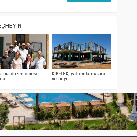
EÇMEYIN
urma düzenlemesi
KIB-TEK, yatırımlarına ara
ıda
vermiyor