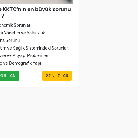
e KKTC’nin en büyük sorunu
r?
onomik Sorunlar
tü Yönetim ve Yolsuzluk
brıs Sorunu
itim ve Sağlık Sistemindeki Sorunlar
vre ve Altyapı Problemleri
ç ve Demografik Yapı
 KULLAN
SONUÇLAR