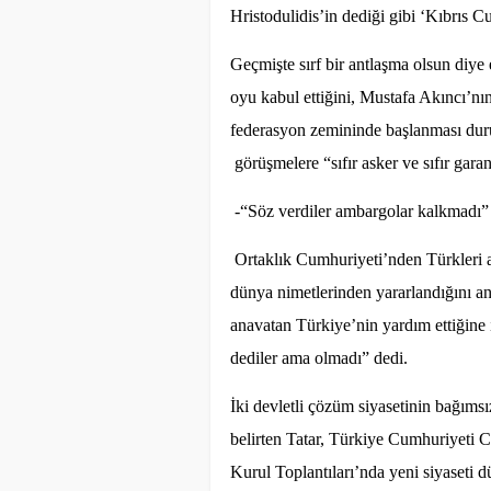
Hristodulidis’in dediği gibi ‘Kıbrıs 
Geçmişte sırf bir antlaşma olsun diy
oyu kabul ettiğini, Mustafa Akıncı’nın
federasyon zemininde başlanması duru
görüşmelere “sıfır asker ve sıfır gara
-“Söz verdiler ambargolar kalkmadı”
Ortaklık Cumhuriyeti’nden Türkleri a
dünya nimetlerinden yararlandığını a
anavatan Türkiye’nin yardım ettiğine 
dediler ama olmadı” dedi.
İki devletli çözüm siyasetinin bağıms
belirten Tatar, Türkiye Cumhuriyet
Kurul Toplantıları’nda yeni siyaset