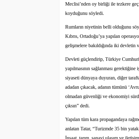
Meclisi’nden oy birliği ile tezkere ge
koyduğunu söyledi.
Rumların niyetinin belli olduğunu söy
Kıbrıs, Ortadoğu’ya yapılan operasyonl
gelişmelere bakıldığında iki devletin v
Devleti güçlendirip, Türkiye Cumhuriyet
yapılmasının sağlanması gerektiğine işa
siyaseti dünyaya duyuran, diğer taraf
adadan çıkacak, adanın tümünü ‘Avrup
olmadan güvenliği ve ekonomiyi sürdü
çıksın” dedi.
Yapılan tüm kara propagandaya rağmen 
anlatan Tatar, “Turizmde 35 bin yatak 
İnşaat, tarım, sanayi ulaşım ve iletiş