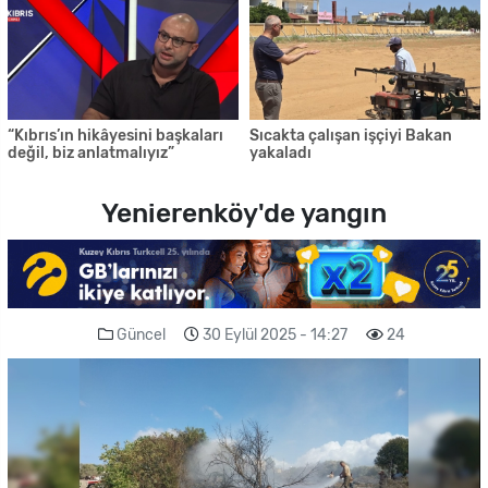
“Kıbrıs’ın hikâyesini başkaları
Sıcakta çalışan işçiyi Bakan
değil, biz anlatmalıyız”
yakaladı
Yenierenköy'de yangın
Güncel
30 Eylül 2025 - 14:27
24