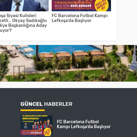
şa Siyasi Kulisleri
FC Barcelona Futbol Kampı
ketli… Okyay Sadıkoğlu
Lefkoşa’da Başlıyor
diye Başkanlığına Aday
luyor?
GÜNCEL
HABERLER
FC Barcelona Futbol
Kampı Lefkoşa’da Başlıyor