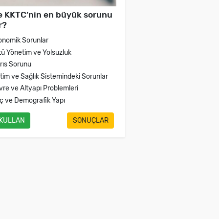
e KKTC’nin en büyük sorunu
r?
onomik Sorunlar
tü Yönetim ve Yolsuzluk
brıs Sorunu
itim ve Sağlık Sistemindeki Sorunlar
vre ve Altyapı Problemleri
ç ve Demografik Yapı
 KULLAN
SONUÇLAR