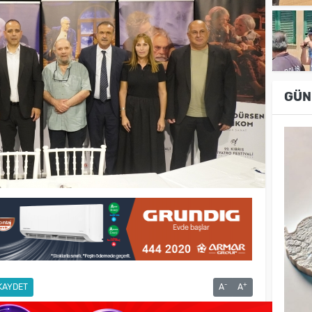
GÜN
-
+
KAYDET
A
A