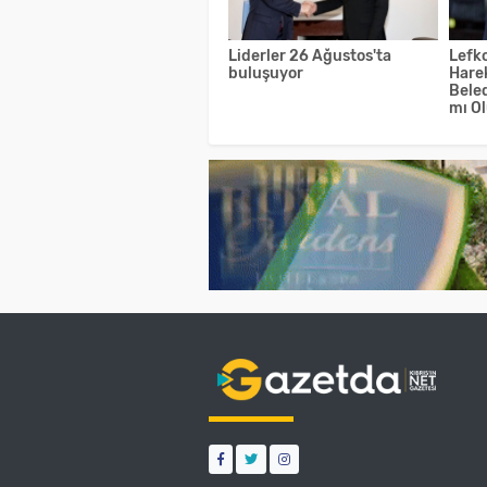
Liderler 26 Ağustos'ta
Lefko
buluşuyor
Hare
Bele
mı O