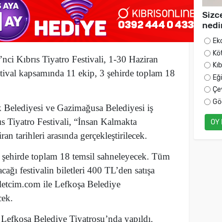
Sizc
nedi
Ek
Kö
nci Kıbrıs Tiyatro Festivali, 1-30 Haziran
Kı
estival kapsamında 11 ekip, 3 şehirde toplam 18
Eğ
Çe
Gö
 Belediyesi ve Gazimağusa Belediyesi iş
s Tiyatro Festivali, “İnsan Kalmakta
OY
n tarihleri arasında gerçekleştirilecek.
3 şehirde toplam 18 temsil sahneleyecek. Tüm
ağı festivalin biletleri 400 TL’den satışa
letcim.com ile Lefkoşa Belediye
cek.
n Lefkoşa Belediye Tiyatrosu’nda yapıldı.