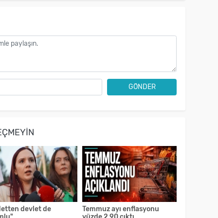
GÖNDER
EÇMEYIN
detten devlet de
Temmuz ayı enflasyonu
mlu"
yüzde 2,90 çıktı