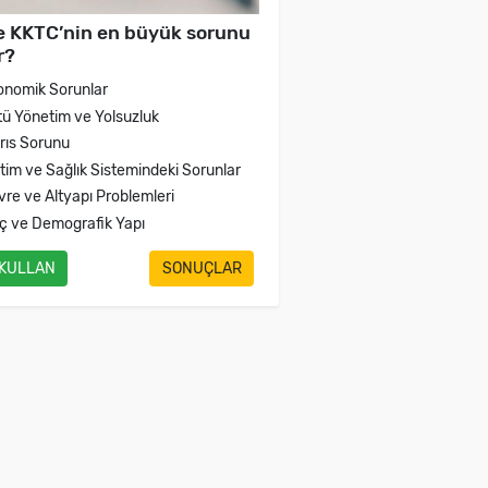
e KKTC’nin en büyük sorunu
r?
onomik Sorunlar
tü Yönetim ve Yolsuzluk
brıs Sorunu
itim ve Sağlık Sistemindeki Sorunlar
vre ve Altyapı Problemleri
ç ve Demografik Yapı
 KULLAN
SONUÇLAR