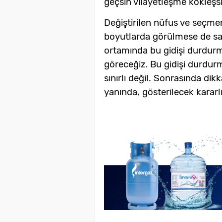
geçsin vilayetleşme kökleşsi
Değiştirilen nüfus ve seçmen
boyutlarda görülmese de s
ortamında bu gidişi durdur
göreceğiz. Bu gidişi durdur
sınırlı değil. Sonrasında dik
yanında, gösterilecek kararlıl