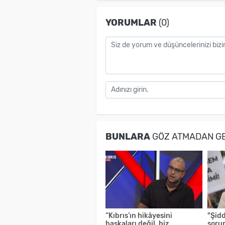
YORUMLAR
(0)
BUNLARA
GÖZ ATMADAN G
“Kıbrıs’ın hikâyesini
"Şid
başkaları değil, biz
soru