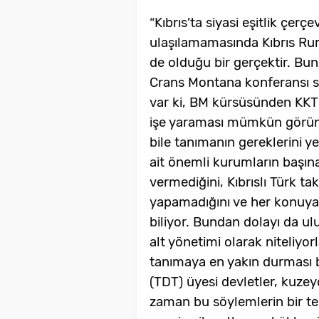
“
Kıbrıs’ta siyasi eşitlik çer
ulaşılamamasında Kıbrıs Ru
de olduğu bir gerçektir. B
Crans Montana konferansı s
var ki, BM kürsüsünden KKTC
işe yaraması mümkün görünm
bile tanımanın gereklerini ye
ait önemli kurumların başına
vermediğini, Kıbrıslı Türk ta
yapamadığını ve her konuy
biliyor. Bundan dolayı da ul
alt yönetimi olarak niteliyor
tanımaya en yakın durması b
(TDT) üyesi devletler, kuzey
zaman bu söylemlerin bir te