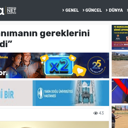
GENEL
GÜNCEL
DÜNYA
anımanın gereklerini
di”
43