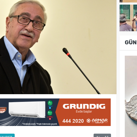
GÜN
-
+