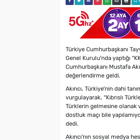
Türkiye Cumhurbaşkanı Tayyi
Genel Kurulu’nda yaptığı “KKT
Cumhurbaşkanı Mustafa Akın
değerlendirme geldi.
Akıncı, Türkiye’nin dahi tanı
vurgulayarak, “Kıbrıslı Türkl
Türklerin gelmesine olanak ve
dostluk maçı bile yapılamıy
dedi.
Akıncı’nın sosyal medya hes