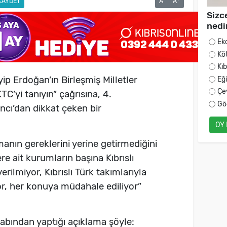
KAYDET
A
A
Sizc
nedi
Ek
Kö
Kı
p Erdoğan’ın Birleşmiş Milletler
Eğ
Çe
C’yi tanıyın” çağrısına, 4.
Gö
cı’dan dikkat çeken bir
OY
manın gereklerini yerine getirmediğini
ere ait kurumların başına Kıbrıslı
rilmiyor, Kıbrıslı Türk takımlarıyla
or, her konuya müdahale ediliyor”
abından yaptığı açıklama şöyle: