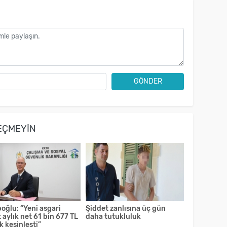
GÖNDER
EÇMEYIN
oğlu: “Yeni asgari
Şiddet zanlısına üç gün
 aylık net 61 bin 677 TL
daha tutukluluk
k kesinleşti”