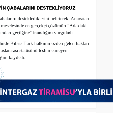
'İN ÇABALARINI DESTEKLİYORUZ
balarını desteklediklerini belirterek, Anavatan
ıs meselesinde en gerçekçi çözümün "Ada'daki
sından geçtiğine" inandığını vurguladı.
linde Kıbrıs Türk halkının özden gelen hakları
luslararası statüsünü teslim etmeyen
ini kaydetti.