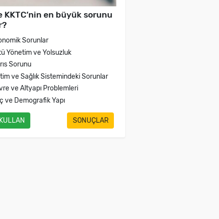
e KKTC’nin en büyük sorunu
r?
onomik Sorunlar
tü Yönetim ve Yolsuzluk
brıs Sorunu
itim ve Sağlık Sistemindeki Sorunlar
vre ve Altyapı Problemleri
ç ve Demografik Yapı
 KULLAN
SONUÇLAR