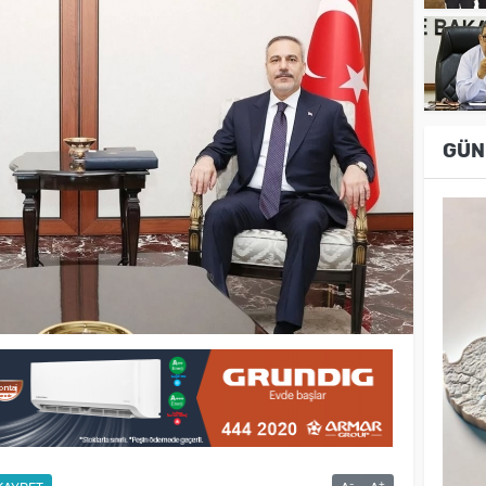
GÜN
-
+