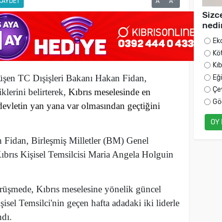
KAYDET
A
A
Sizc
nedi
Ek
Kö
Kı
üşen TC Dışişleri Bakanı Hakan Fidan,
Eğ
Çe
iklerini belirterek,
Kıbrıs meselesinde en
Gö
evletin yan yana var olmasından geçtiğini
OY
 Fidan, Birleşmiş Milletler (BM) Genel
Kıbrıs Kişisel Temsilcisi Maria Angela Holguin
örüşmede, Kıbrıs meselesine yönelik güncel
şisel Temsilci'nin geçen hafta adadaki iki liderle
ndı.