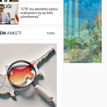
“CTP, bu devletin kamu
maliyesini üç ay bile
yönetemez”
ÜN
ANKETI
TÜMÜ