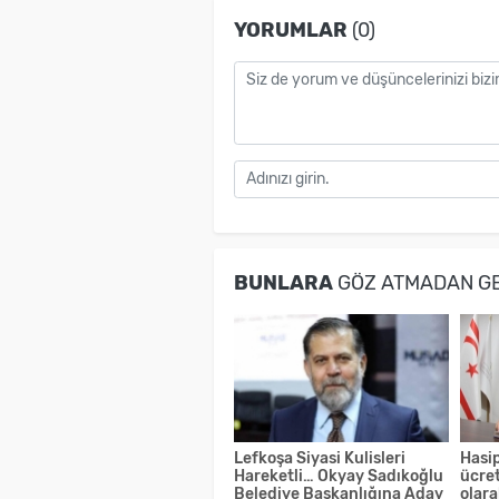
YORUMLAR
(0)
BUNLARA
GÖZ ATMADAN G
Lefkoşa Siyasi Kulisleri
Hasip
Hareketli… Okyay Sadıkoğlu
ücret
Belediye Başkanlığına Aday
olara