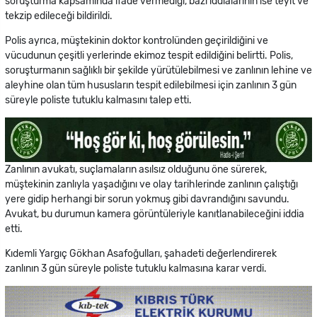
soruşturma kapsamında ifade vermediği, bazı iddialarının ise teyit ve
tekzip edileceği bildirildi.
Polis ayrıca, müştekinin doktor kontrolünden geçirildiğini ve
vücudunun çeşitli yerlerinde ekimoz tespit edildiğini belirtti. Polis,
soruşturmanın sağlıklı bir şekilde yürütülebilmesi ve zanlının lehine ve
aleyhine olan tüm hususların tespit edilebilmesi için zanlının 3 gün
süreyle poliste tutuklu kalmasını talep etti.
Zanlının avukatı, suçlamaların asılsız olduğunu öne sürerek,
müştekinin zanlıyla yaşadığını ve olay tarihlerinde zanlının çalıştığı
yere gidip herhangi bir sorun yokmuş gibi davrandığını savundu.
Avukat, bu durumun kamera görüntüleriyle kanıtlanabileceğini iddia
etti.
Kıdemli Yargıç Gökhan Asafoğulları, şahadeti değerlendirerek
zanlının 3 gün süreyle poliste tutuklu kalmasına karar verdi.