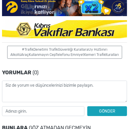
#TrafikDenetimi TrafikGüvenliği KurallaraUy HızSınırı
AlkollüAraçKullanmayın CepTelefonu EmniyetKemeri TrafikKuralları
YORUMLAR
(0)
GÖNDER
BUNLARA
GÖZ ATMADAN GEÇMEYIN