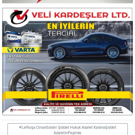
#Lefkoşa CinselSaldırı Şiddet Hukuk Adalet KadınaŞiddet
AdaletinPeşinde