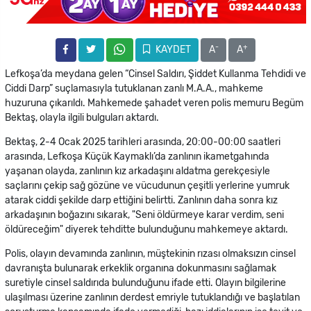
-
+
KAYDET
A
A
Lefkoşa’da meydana gelen “Cinsel Saldırı, Şiddet Kullanma Tehdidi ve
Ciddi Darp” suçlamasıyla tutuklanan zanlı M.A.A., mahkeme
huzuruna çıkarıldı. Mahkemede şahadet veren polis memuru Begüm
Bektaş, olayla ilgili bulguları aktardı.
Bektaş, 2-4 Ocak 2025 tarihleri arasında, 20:00-00:00 saatleri
arasında, Lefkoşa Küçük Kaymaklı’da zanlının ikametgahında
yaşanan olayda, zanlının kız arkadaşını aldatma gerekçesiyle
saçlarını çekip sağ gözüne ve vücudunun çeşitli yerlerine yumruk
atarak ciddi şekilde darp ettiğini belirtti. Zanlının daha sonra kız
arkadaşının boğazını sıkarak, "Seni öldürmeye karar verdim, seni
öldüreceğim" diyerek tehditte bulunduğunu mahkemeye aktardı.
Polis, olayın devamında zanlının, müştekinin rızası olmaksızın cinsel
davranışta bulunarak erkeklik organına dokunmasını sağlamak
suretiyle cinsel saldırıda bulunduğunu ifade etti. Olayın bilgilerine
ulaşılması üzerine zanlının derdest emriyle tutuklandığı ve başlatılan