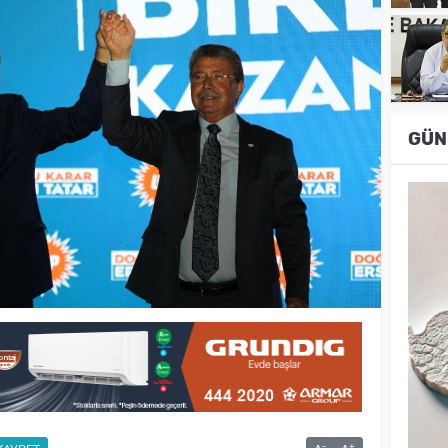
GÜN
-
+