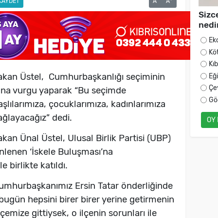
KAYDET
A
A
Sizc
nedi
Ek
Kö
Kı
kan Üstel, Cumhurbaşkanlığı seçiminin
Eğ
Çe
una vurgu yaparak “Bu seçimde
Gö
aşlılarımıza, çocuklarımıza, kadınlarımıza
sağlayacağız” dedi.
OY
an Ünal Üstel, Ulusal Birlik Partisi (UBP)
enlenen ‘İskele Buluşması’na
 birlikte katıldı.
Cumhurbaşkanımız Ersin Tatar önderliğinde
bugün hepsini birer birer yerine getirmenin
emize gittiysek, o ilçenin sorunları ile