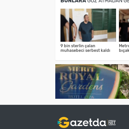
BUNLARA
GÖZ ATMADAN G
9 bin sterlin çalan
Metr
muhasebeci serbest kaldı
bıçak