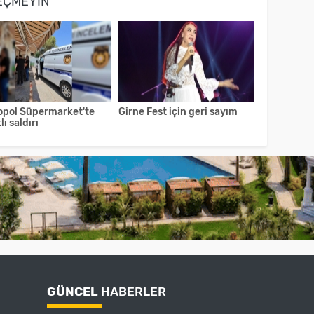
EÇMEYIN
opol Süpermarket'te
Girne Fest için geri sayım
lı saldırı
GÜNCEL
HABERLER