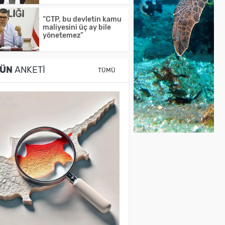
“CTP, bu devletin kamu
maliyesini üç ay bile
yönetemez”
ÜN
ANKETI
TÜMÜ