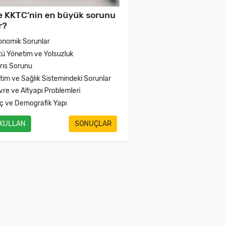
e KKTC’nin en büyük sorunu
r?
onomik Sorunlar
tü Yönetim ve Yolsuzluk
brıs Sorunu
itim ve Sağlık Sistemindeki Sorunlar
vre ve Altyapı Problemleri
ç ve Demografik Yapı
 KULLAN
SONUÇLAR