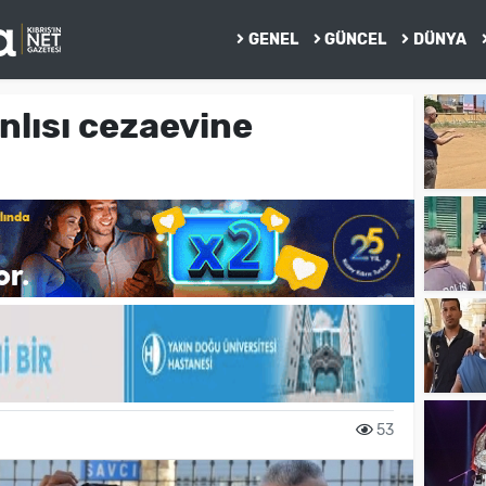
GENEL
GÜNCEL
DÜNYA
lısı cezaevine
53