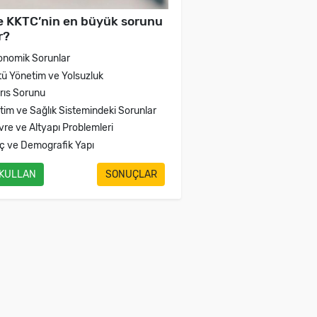
e KKTC’nin en büyük sorunu
r?
onomik Sorunlar
tü Yönetim ve Yolsuzluk
brıs Sorunu
itim ve Sağlık Sistemindeki Sorunlar
vre ve Altyapı Problemleri
ç ve Demografik Yapı
 KULLAN
SONUÇLAR