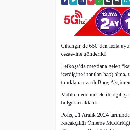
Cihangir’de 650’den fazla uyu
cezaevine gönderildi
Lefkoşa’da meydana gelen “k
içerdiğine inanılan hap) alma, ta
tutuklanan zanlı Barış Akçime
Mahkemede mesele ile ilgili şah
bulguları aktardı.
Polis, 21 Aralık 2024 tarihind
Kaçakçılığı Önleme Müdürlüğü’n