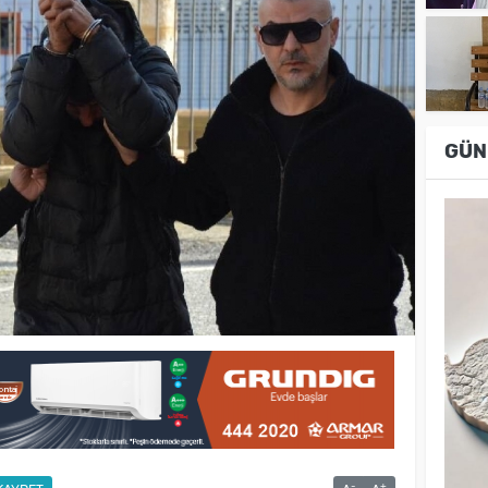
GÜN
-
+