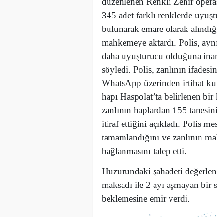
düzenlenen Renkli Zehir opera
345 adet farklı renklerde uyuş
bulunarak emare olarak alındığı
mahkemeye aktardı. Polis, ayn
daha uyuşturucu olduğuna inan
söyledi. Polis, zanlının ifades
WhatsApp üzerinden irtibat ku
hapı Haspolat’ta belirlenen bir 
zanlının haplardan 155 tanesini
itiraf ettiğini açıkladı. Polis m
tamamlandığını ve zanlının ma
bağlanmasını talep etti.
Huzurundaki şahadeti değerlend
maksadı ile 2 ayı aşmayan bir 
beklemesine emir verdi.