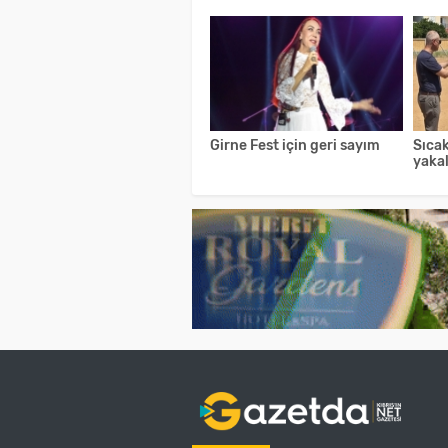
Girne Fest için geri sayım
Sıcak
yaka