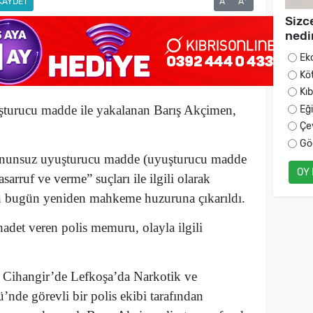
KAYDET
A
A
Sizc
nedi
Ek
Kö
Kı
şturucu madde ile yakalanan Barış Akçimen,
Eğ
Çe
Gö
anunsuz uyuşturucu madde (uyuşturucu madde
OY
sarruf ve verme” suçları ile ilgili olarak
n bugün yeniden mahkeme huzuruna çıkarıldı.
adet veren polis memuru, olayla ilgili
e Cihangir’de Lefkoşa’da Narkotik ve
de görevli bir polis ekibi tarafından