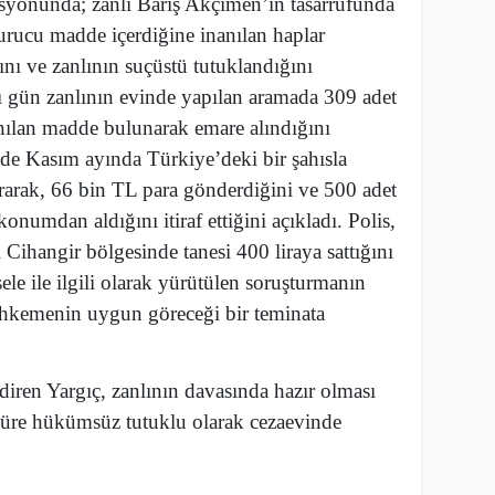
syonunda; zanlı Barış Akçimen’in tasarrufunda
turucu madde içerdiğine inanılan haplar
nı ve zanlının suçüstü tutuklandığını
ı gün zanlının evinde yapılan aramada 309 adet
ılan madde bulunarak emare alındığını
inde Kasım ayında Türkiye’deki bir şahısla
rarak, 66 bin TL para gönderdiğini ve 500 adet
konumdan aldığını itiraf ettiğini açıkladı. Polis,
 Cihangir bölgesinde tanesi 400 liraya sattığını
esele ile ilgili olarak yürütülen soruşturmanın
hkemenin uygun göreceği bir teminata
iren Yargıç, zanlının davasında hazır olması
süre hükümsüz tutuklu olarak cezaevinde