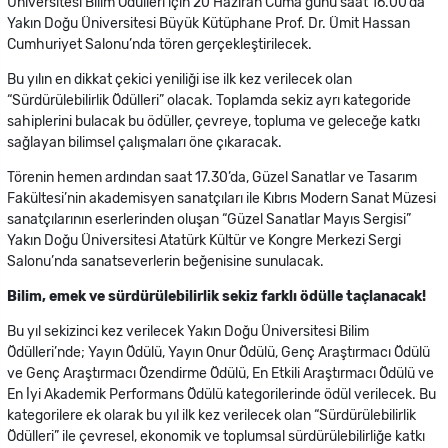
Üniversitesi Bilim Ödülleri için 20 Haziran Cuma günü saat 16.00’da
Yakın Doğu Üniversitesi
Büyük Kütüphane Prof. Dr. Ümit Hassan
Cumhuriyet Salonu’nda tören gerçekleştirilecek.
Bu yılın en dikkat çekici yeniliği ise ilk kez verilecek olan
“Sürdürülebilirlik Ödülleri” olacak. Toplamda sekiz ayrı kategoride
sahiplerini bulacak bu ödüller, çevreye, topluma ve geleceğe katkı
sağlayan bilimsel çalışmaları öne çıkaracak.
Törenin hemen ardından saat 17.30’da, Güzel Sanatlar ve Tasarım
Fakültesi’nin akademisyen sanatçıları ile Kıbrıs Modern Sanat Müzesi
sanatçılarının eserlerinden oluşan “Güzel Sanatlar Mayıs Sergisi”
Yakın Doğu Üniversitesi Atatürk Kültür ve Kongre Merkezi Sergi
Salonu’nda sanatseverlerin beğenisine sunulacak.
Bilim, emek ve sürdürülebilirlik sekiz farklı ödülle taçlanacak!
Bu yıl sekizinci kez verilecek Yakın Doğu Üniversitesi Bilim
Ödülleri’nde; Yayın Ödülü, Yayın Onur Ödülü, Genç Araştırmacı Ödülü
ve Genç Araştırmacı Özendirme Ödülü, En Etkili Araştırmacı Ödülü ve
En İyi Akademik Performans Ödülü kategorilerinde ödül verilecek. Bu
kategorilere ek olarak bu yıl ilk kez verilecek olan “Sürdürülebilirlik
Ödülleri” ile çevresel, ekonomik ve toplumsal sürdürülebilirliğe katkı