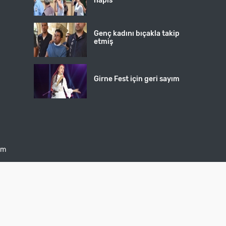
hapis
Genç kadını bıçakla takip
etmiş
Girne Fest için geri sayım
şim